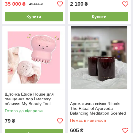
35 000
2 100
₴
₴
45 000 ₴
Купити
Купити
Щіточка Etude House для
очищення пор і масажу
обличчя My Beauty Tool
Ароматична свічка Rituals
рожева (EH0110)
The Ritual of Ayurveda
Готово до відправки
Balancing Meditation Scented
Candle 140 г (без коробки)
79
Немає в наявності
₴
605
₴