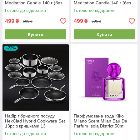
Meditation Candle 140 г (без
Meditation Candle 140 г (без
коробки)
коробки)
Готово до відправки
Готово до відправки
499
499
₴
₴
605 ₴
605 ₴
Купити
Купити
–22%
Набір гібридного посуду
Парфумована вода Kiko
HexClad Hybrid Cookware Set
Milano Scent Milan Eau De
13pc з кришками 13
Parfum Isola District 50ml
предметів
Готово до відправки
Готово до відправки