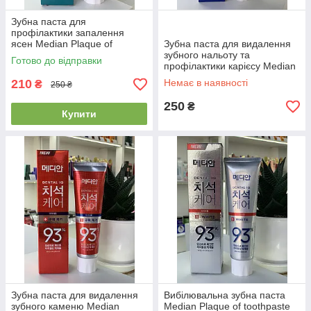
Зубна паста для
профілактики запалення
ясен Median Plaque of
Зубна паста для видалення
toothpaste (Green) 120ml
зубного нальоту та
Готово до відправки
профілактики карієсу Median
Plaque of toothpaste (Blue)
210
Немає в наявності
₴
250 ₴
120ml
250
₴
Купити
Зубна паста для видалення
Вибілювальна зубна паста
зубного каменю Median
Median Plaque of toothpaste