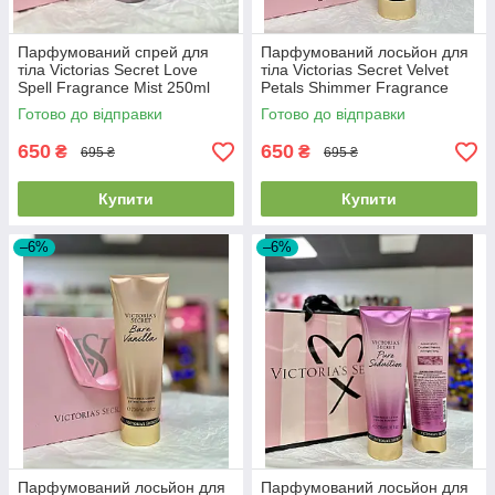
Парфумований спрей для
Парфумований лосьйон для
тіла Victorias Secret Love
тіла Victorias Secret Velvet
Spell Fragrance Mist 250ml
Petals Shimmer Fragrance
Lotion 236ml
Готово до відправки
Готово до відправки
650
650
₴
₴
695 ₴
695 ₴
Купити
Купити
–6%
–6%
Парфумований лосьйон для
Парфумований лосьйон для