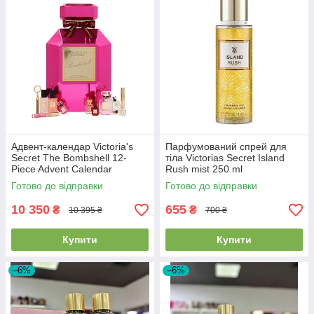
Адвент-календар Victoria's
Парфумований спрей для
Secret The Bombshell 12-
тіла Victorias Secret Island
Piece Advent Calendar
Rush mist 250 ml
Готово до відправки
Готово до відправки
10 350
655
₴
₴
10 395 ₴
700 ₴
Купити
Купити
–6%
–6%