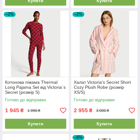
Купити
Купити
–2%
–2%
Котонова піжама Thermal
Халат Victoria's Secret Short
Long Pajama Set від Victoria`s
Cozy Plush Robe (розмір
Secret (розмір S)
XS/S)
Готово до відправки
Готово до відправки
1 945
2 955
₴
₴
1 990 ₴
3 000 ₴
Купити
Купити
–6%