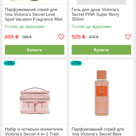
Парфумований спрей для
Гель для душу Victoria's
тіла Victoria's Secret Love
Secret PINK Super Berry
Spell Vacation Fragrance Mist
355ml
250 ml
Готово до відправки
Готово до відправки
655
525
₴
₴
700 ₴
570 ₴
Купити
Купити
–1%
–7%
Набір із чотирьох косметичок
Парфумований спрей для
Victoria’s Secret 4-in-1 Train
тіла Victoria's Secret Bare