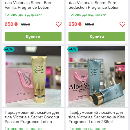
тіла Victoria's Secret Bare
тіла Victoria's Secret Pure
Vanilla Fragrance Lotion
Seduction Fragrance Lotion
236ml
236ml
Готово до відправки
Готово до відправки
650
650
₴
₴
695 ₴
695 ₴
Купити
Купити
–6%
–6%
Парфумований лосьйон для
Парфумований лосьйон для
тіла Victoria's Secret Coconut
тіла Victorias Secret Aqua Kiss
Passion Fragrance Lotion
Fragrance Lotion 236ml
236ml
Готово до відправки
Готово до відправки