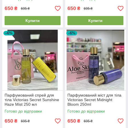
650
650
₴
₴
695 ₴
695 ₴
Купити
Купити
–6%
–6%
Парфумований спрей для
Парфумований міст для тіла
тіла Victorias Secret Sunshine
Victorias Secret Midnight
Haze Mist 250 мл
Bloom 250ml
Готово до відправки
Готово до відправки
650
650
₴
₴
695 ₴
695 ₴