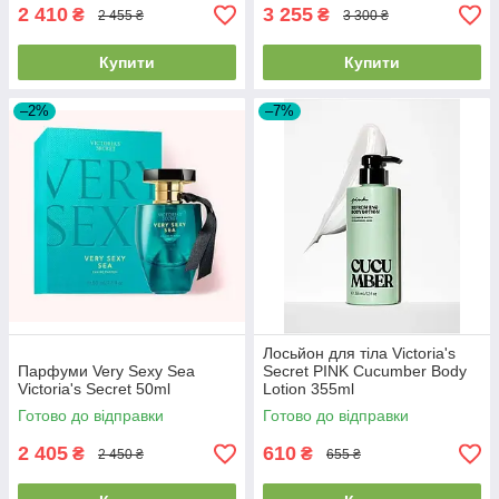
2 410
3 255
₴
₴
2 455 ₴
3 300 ₴
Купити
Купити
–2%
–7%
Лосьйон для тіла Victoria's
Парфуми Very Sexy Sea
Secret PINK Cucumber Body
Victoria's Secret 50ml
Lotion 355ml
Готово до відправки
Готово до відправки
2 405
610
₴
₴
2 450 ₴
655 ₴