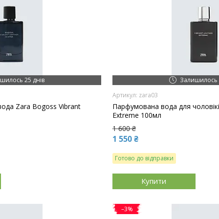
шилось 25 днів
Залишилось 
zara03
ода Zara Bogoss Vibrant
Парфумована вода для чоловіків
Extreme 100мл
1 600 ₴
1 550 ₴
Готово до відправки
Купити
–3%