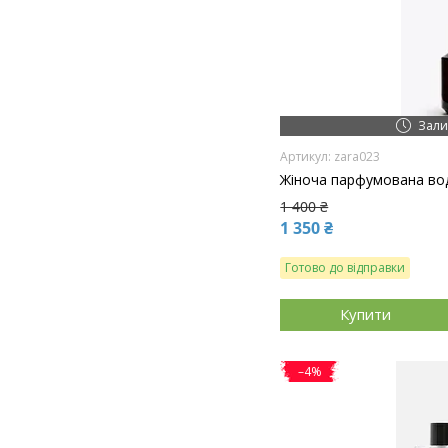
Зали
zara023
Жіноча парфумована вод
1 400 ₴
1 350 ₴
Готово до відправки
Купити
–4%