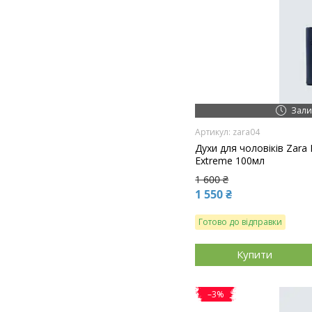
Зали
zara04
Духи для чоловіків Zara 
Extreme 100мл
1 600 ₴
1 550 ₴
Готово до відправки
Купити
–3%