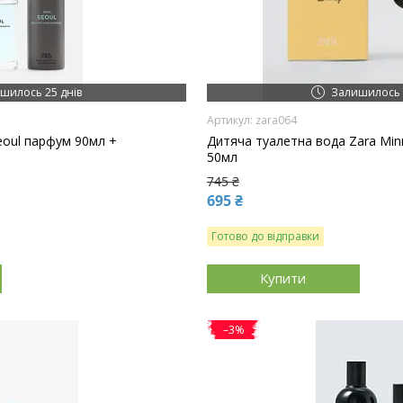
шилось 25 днів
Залишилось 
zara064
eoul парфум 90мл +
Дитяча туалетна вода Zara Mi
50мл
745 ₴
695 ₴
Готово до відправки
Купити
–3%