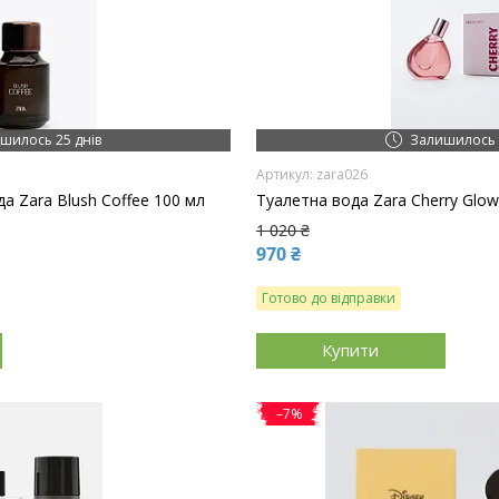
шилось 25 днів
Залишилось 
zara026
а Zara Blush Coffee 100 мл
Туалетна вода Zara Cherry Glo
1 020 ₴
970 ₴
Готово до відправки
Купити
–7%