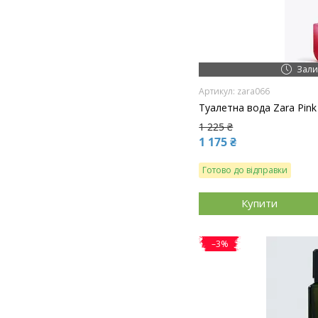
Зали
zara066
Туалетна вода Zara Pink
1 225 ₴
1 175 ₴
Готово до відправки
Купити
–3%