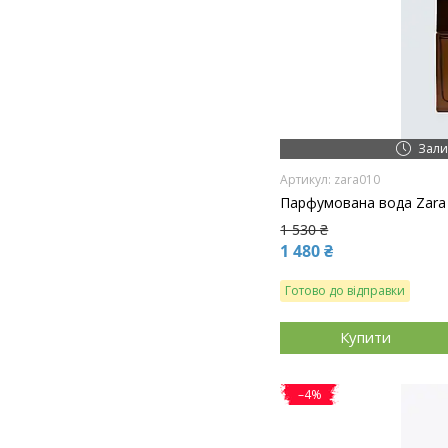
Зали
zara010
Парфумована вода Zara
1 530 ₴
1 480 ₴
Готово до відправки
Купити
–4%