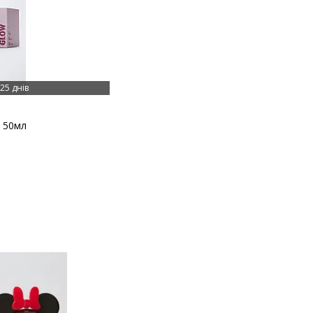
25 днів
w 50мл