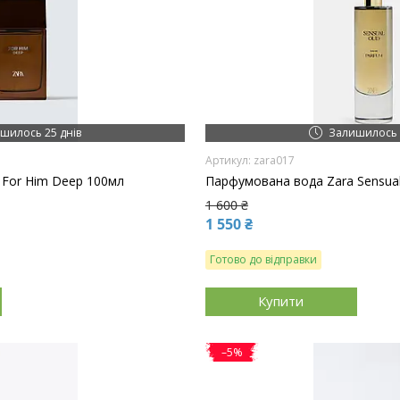
шилось 25 днів
Залишилось 
zara017
 For Him Deep 100мл
Парфумована вода Zara Sensua
1 600 ₴
1 550 ₴
Готово до відправки
Купити
–5%