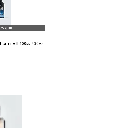
25 днів
r Homme II 100мл+30мл