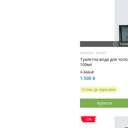
Зали
zara07
Туалетна вода для чолові
100мл
1 550 ₴
1 500 ₴
Готово до відправки
Купити
–3%