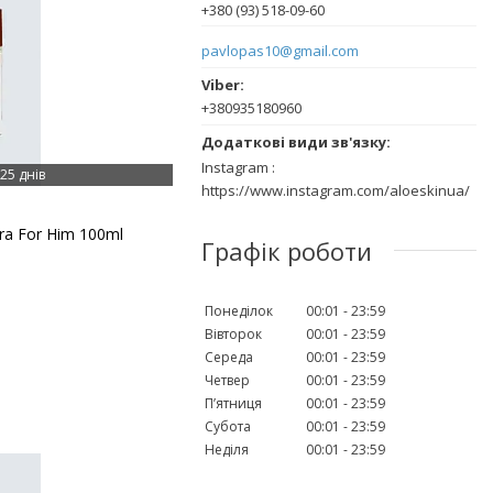
+380 (93) 518-09-60
pavlopas10@gmail.com
+380935180960
Instagram
25 днів
https://www.instagram.com/aloeskinua/
ra For Him 100ml
Графік роботи
Понеділок
00:01
23:59
Вівторок
00:01
23:59
Середа
00:01
23:59
Четвер
00:01
23:59
Пʼятниця
00:01
23:59
Субота
00:01
23:59
Неділя
00:01
23:59