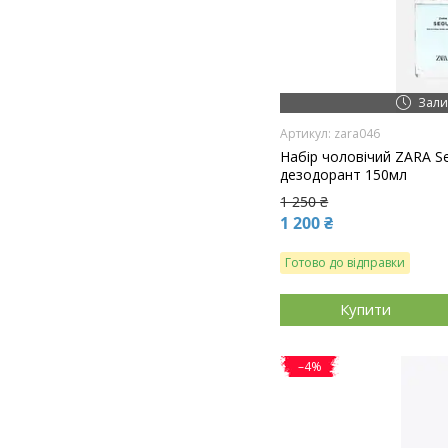
Зали
zara046
Набір чоловічий ZARA S
дезодорант 150мл
1 250 ₴
1 200 ₴
Готово до відправки
Купити
–4%