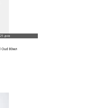
25 днів
l Oud 80мл