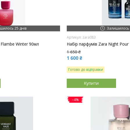
шилось 25 днів
Залишилось 
zara083
 Flambe Winter 90мл
Набір парфумів Zara Night Pou
1 650 ₴
1 600 ₴
Готово до відправки
Купити
–4%