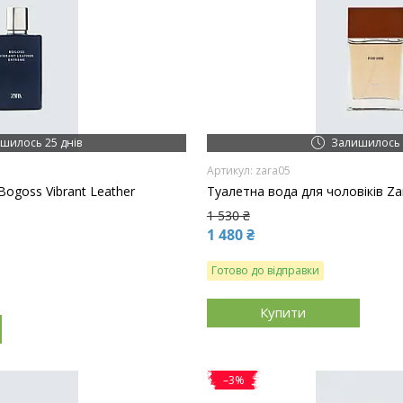
шилось 25 днів
Залишилось 
zara05
Bogoss Vibrant Leather
Туалетна вода для чоловіків Za
1 530 ₴
1 480 ₴
Готово до відправки
Купити
–3%