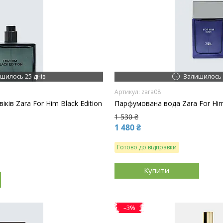
шилось 25 днів
Залишилось 
zara08
ків Zara For Him Black Edition
Парфумована вода Zara For Hi
1 530 ₴
1 480 ₴
Готово до відправки
Купити
–3%