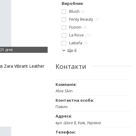
Виробник
Blush
3
Fenty Beauty
1
Fusion
4
La Rose
13
Lattafa
3
25 днів
Ще 6
Контакти
 Zara Vibrant Leather
Aloe Skin
Павло
вул. Шосе 8, Київ, Україна