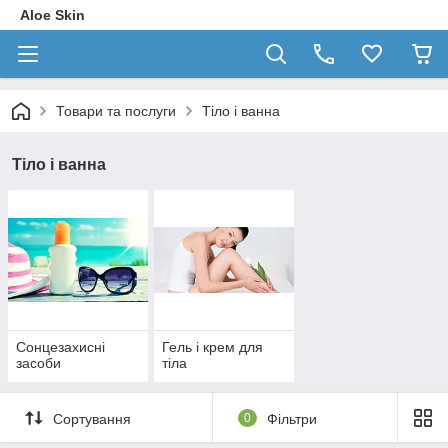
Aloe Skin
Товари та послуги
Тіло і ванна
Тіло і ванна
Сонцезахисні
Гель і крем для
засоби
тіла
Сортування
0
Фільтри