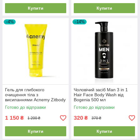
Купити
Купити
–4%
–14%
Гель для глибокого
Чоловічий засіб Man 3 in 1
очищення тіла з
Hair Face Body Wash від
висипаннями Acnemy Zitbody
Bogenia 500 мл
Purifying Body Wash
Готово до відправки
Готово до відправки
1 150
320
₴
₴
1 200 ₴
370 ₴
Купити
Купити