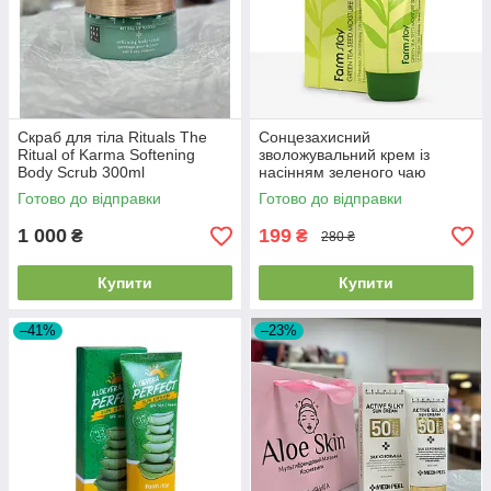
Скраб для тіла Rituals The
Сонцезахисний
Ritual of Karma Softening
зволожувальний крем із
Body Scrub 300ml
насінням зеленого чаю
FarmStay Green Tea Seed
Готово до відправки
Готово до відправки
Moisture Sun Cream SPF50
70 мл
1 000
199
₴
₴
280 ₴
Купити
Купити
–41%
–23%