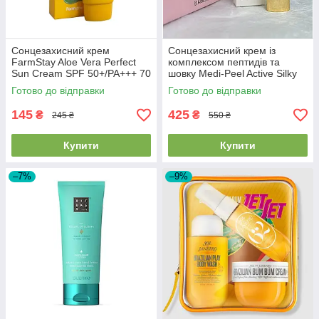
Сонцезахисний крем
Сонцезахисний крем із
FarmStay Aloe Vera Perfect
комплексом пептидів та
Sun Cream SPF 50+/PA+++ 70
шовку Medi-Peel Active Silky
мл
Sun Cream SPF50+ PA+++
Готово до відправки
Готово до відправки
50мл
145
425
₴
₴
245 ₴
550 ₴
Купити
Купити
–7%
–9%