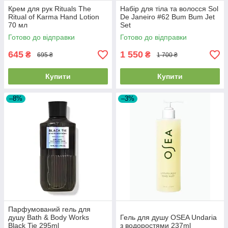
Крем для рук Rituals The
Набір для тіла та волосся Sol
Ritual of Karma Hand Lotion
De Janeiro #62 Bum Bum Jet
70 мл
Set
Готово до відправки
Готово до відправки
645
1 550
₴
₴
695 ₴
1 700 ₴
Купити
Купити
–8%
–3%
Парфумований гель для
душу Bath & Body Works
Гель для душу OSEA Undaria
Black Tie 295ml
з водоростями 237ml