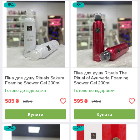
–8%
–8%
Піна для душу Rituals The
Піна для душу Rituals Sakura
Ritual of Ayurveda Foaming
Foaming Shower Gel 200ml
Shower Gel 200ml
Готово до відправки
Готово до відправки
585
595
₴
₴
635 ₴
645 ₴
Купити
Купити
–2%
–2%