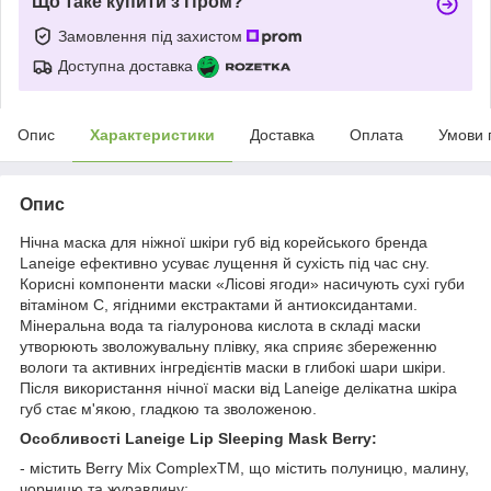
Що таке купити з Пром?
Замовлення під захистом
Доступна доставка
Опис
Характеристики
Доставка
Оплата
Умови 
Опис
Нічна маска для ніжної шкіри губ від корейського бренда
Laneige ефективно усуває лущення й сухість під час сну.
Корисні компоненти маски «Лісові ягоди» насичують сухі губи
вітаміном С, ягідними екстрактами й антиоксидантами.
Мінеральна вода та гіалуронова кислота в складі маски
утворюють зволожувальну плівку, яка сприяє збереженню
вологи та активних інгредієнтів маски в глибокі шари шкіри.
Після використання нічної маски від Laneige делікатна шкіра
губ стає м'якою, гладкою та зволоженою.
Особливості Laneige Lip Sleeping Mask Berry:
- містить Berry Mix ComplexTM, що містить полуницю, малину,
чорницю та журавлину;