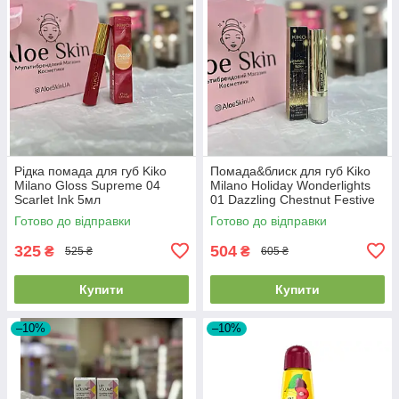
Рідка помада для губ Kiko
Помада&блиск для губ Kiko
Milano Gloss Supreme 04
Milano Holiday Wonderlights
Scarlet Ink 5мл
01 Dazzling Chestnut Festive
Duo Lipstick 3г&Lipglos 2.5
Готово до відправки
Готово до відправки
325
504
₴
₴
525 ₴
605 ₴
Купити
Купити
–10%
–10%