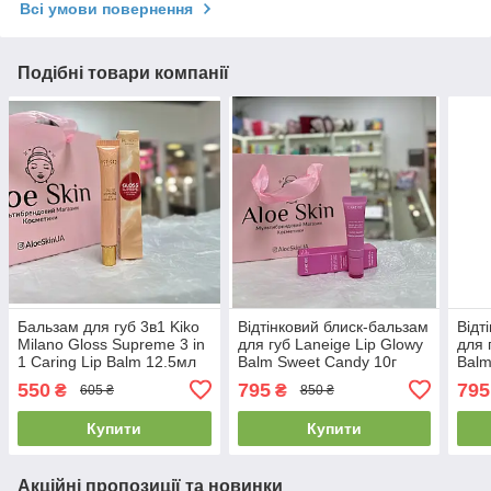
Всі умови повернення
Подібні товари компанії
Бальзам для губ 3в1 Kiko
Відтінковий блиск-бальзам
Відт
Milano Gloss Supreme 3 in
для губ Laneige Lip Glowy
для 
1 Caring Lip Balm 12.5мл
Balm Sweet Candy 10г
Balm
550
795
795
₴
₴
605 ₴
850 ₴
Купити
Купити
Акційні пропозиції та новинки