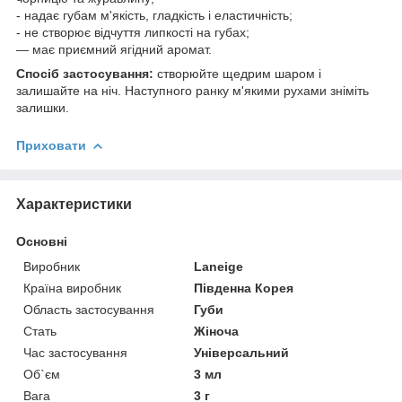
- надає губам м'якість, гладкість і еластичність;
- не створює відчуття липкості на губах;
— має приємний ягідний аромат.
Спосіб застосування:
створюйте щедрим шаром і
залишайте на ніч. Наступного ранку м'якими рухами зніміть
залишки.
Приховати
Характеристики
Основні
Виробник
Laneige
Країна виробник
Південна Корея
Область застосування
Губи
Стать
Жіноча
Час застосування
Універсальний
Об`єм
3 мл
Вага
3 г