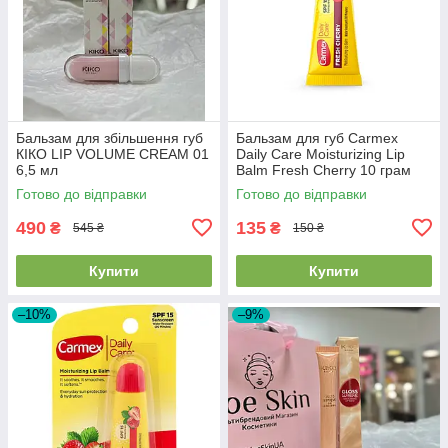
Бальзам для збільшення губ
Бальзам для губ Carmex
КІКО LIP VOLUME CREAM 01
Daily Care Moisturizing Lip
6,5 мл
Balm Fresh Cherry 10 грам
Готово до відправки
Готово до відправки
490
135
₴
₴
545 ₴
150 ₴
Купити
Купити
–10%
–9%