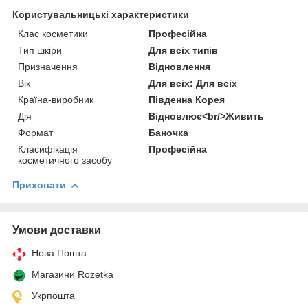
Користувальницькі характеристики
Клас косметики
Професійна
Тип шкіри
Для всіх типів
Призначення
Відновлення
Вік
Для всіх: Для всіх
Країна-виробник
Південна Корея
Дія
Відновлює<br/>Живить
Формат
Баночка
Класифікація
Професійна
косметичного засобу
Приховати
Умови доставки
Нова Пошта
Магазини Rozetka
Укрпошта