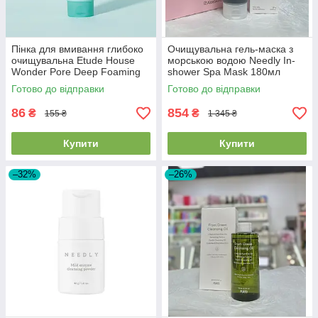
Пінка для вмивання глибоко
Очищувальна гель-маска з
очищувальна Etude House
морською водою Needly In-
Wonder Pore Deep Foaming
shower Spa Mask 180мл
Cleanser, 150 мл
Готово до відправки
Готово до відправки
86
854
₴
₴
155 ₴
1 345 ₴
Купити
Купити
–32%
–26%