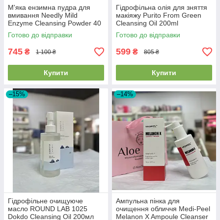
М'яка ензимна пудра для
Гідрофільна олія для зняття
вмивання Needly Mild
макіяжу Purito From Green
Enzyme Cleansing Powder 40
Cleansing Oil 200ml
гр
Готово до відправки
Готово до відправки
745
599
₴
₴
1 100 ₴
805 ₴
Купити
Купити
–15%
–14%
Гідрофільне очищуюче
Ампульна пінка для
масло ROUND LAB 1025
очищення обличчя Medi-Peel
Dokdo Cleansing Oil 200мл
Melanon X Ampoule Cleanser