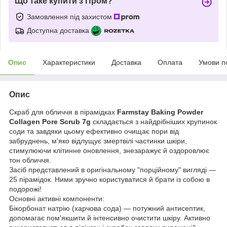
Що таке купити з Пром?
Замовлення під захистом
Доступна доставка
Опис
Характеристики
Доставка
Оплата
Умови п
Опис
Скраб для обличчя в пірамідках
Farmstay Baking Powder
Collagen Pore Scrub 7g
складається з найдрібніших крупинок
соди та завдяки цьому ефективно очищає пори від
забруднень, м'яко відлущує змертвілі частинки шкіри,
стимулюючи клітинне оновлення, знезаражує й оздоровлює
тон обличчя.
Засіб представлений в оригінальному "порційному" вигляді —
25 пірамідок. Ними зручно користуватися й брати із собою в
подорожі!
Основні активні компоненти:
Бікорбонат натрію (харчова сода) — потужний антисептик,
допомагає пом'якшити й інтенсивно очистити шкіру. Активно