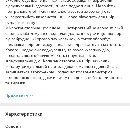
використовується в пілінгах і скрабах завдяки вираженій
відлущувальній здатності, знімає подразнення. Наявність
нейтрального pH і хімічних властивостей забезпечують
універсальність використання — сода підходить для шкіри
будь-якого типу.
Мікроскристалічна целюлоза — натуральний компонент, який
сприяє глибокому, але водночас делікатному очищенню пор
від забруднень і ороговілих частинок, а також абсорбує
надлишки шкірного жиру, надаючи шкірі чистоту та матовість.
Колаген надає омолоджувальну та зволожувальну дію,
повертає шкірі обличчя м'якість і пружність, має
згладжувальну дію. Колаген створює на шкірі захисний
вологоутримувальний шар, завдяки чому шкіра довгий час
залишається зволоженою. Водночас колаген прискорює
регенерацію шкіри, даючи змогу швидше загоїти опіки, порізи
та виразки.
Приховати
Характеристики
Основні