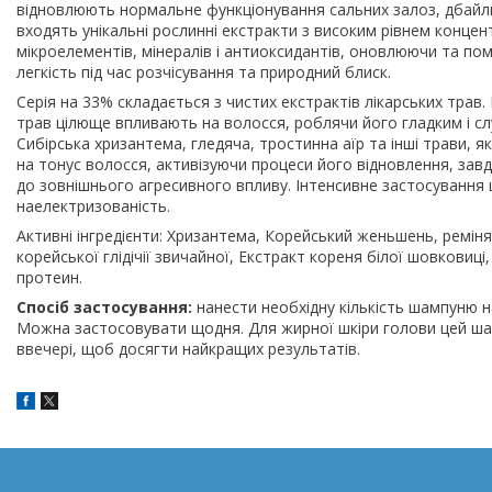
відновлюють нормальне функціонування сальних залоз, дбайл
входять унікальні рослинні екстракти з високим рівнем концент
мікроелементів, мінералів і антиоксидантів, оновлюючи та п
легкість під час розчісування та природний блиск.
Серія на 33% складається з чистих екстрактів лікарських трав
трав цілюще впливають на волосся, роблячи його гладким і сл
Сибірська хризантема, гледяча, тростинна аїр та інші трави, 
на тонус волосся, активізуючи процеси його відновлення, за
до зовнішнього агресивного впливу. Інтенсивне застосування
наелектризованість.
Активні інгредієнти: Хризантема, Корейський женьшень, реміня 
корейської глідічії звичайної, Екстракт кореня білої шовковиці
протеин.
Спосіб застосування:
нанести необхідну кількість шампуню 
Можна застосовувати щодня. Для жирної шкіри голови цей шам
ввечері, щоб досягти найкращих результатів.