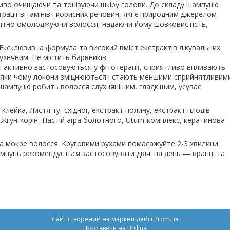
иво очищаючи та тонізуючи шкіру голови. До складу шампуню
рації вітамінів і корисних речовин, які є природним джерелом
омітно омолоджуючи волосся, надаючи йому шовковистість,
. Ексклюзивна формула та високий вміст екстрактів лікувальних
ухняним. Не містить барвників.
які активно застосовуються у фітотерапії, сприятливо впливають
вдяки чому локони зміцнюються і стають меншими сприйнятливим
 шампуню робить волосся слухнянішим, гладкішим, усуває
клейка, Листя туї східної, екстракт полину, екстракт плодів
, Жгун-корін, Настій аїра болотного, Uturn-комплекс, кератинова
на мокре волосся. Круговими рухами помасажуйте 2-3 хвилини.
пунь рекомендується застосовувати двічі на день — вранці та
Сайт створений на маркетплейсі
Prom.ua
Продавець на Bigl.ua