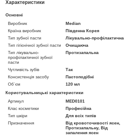
Характеристики
Основні
Виробник
Median
Країна виробник
Південна Корея
Тип зубної пасти
Лікувально-профілактична
Тип гігієнічної зубної пасти
Очищаюча
Тип лікувально-
Протизапальна
профілактичної зубної
пасти
Чутливість зубів
Так
Консистенція засобу
Пастоподібні
Об`єм
120 мл
Користувальницькі характеристики
Артикул
MED0101
Клас косметики
Професійна
Тип шкіри
Для всіх типів
Призначення
Від кровоточивості ясен,
Протизапальну, Від
запалення ясен