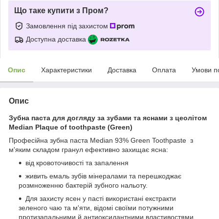
Що таке купити з Пром?
Замовлення під захистом
Доступна доставка
Опис
Характеристики
Доставка
Оплата
Умови п
Опис
Зубна паста для догляду за зубами та яснами з цеолітом
Median Plaque of toothpaste (Green)
Професійна зубна паста Median 93% Green Toothpaste з
м'яким складом гранул ефективно захищає ясна:
від кровоточивості та запалення
живить емаль зубів мінералами та перешкоджає
розмноженню бактерій зубного нальоту.
Для захисту ясен у пасті використані екстракти
зеленого чаю та м'яти, відомі своїми потужними
протизапальними й антиоксидантними властивостями.