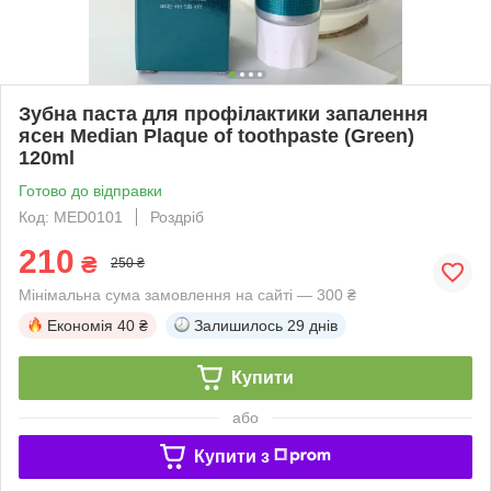
Зубна паста для профілактики запалення
ясен Median Plaque of toothpaste (Green)
120ml
Готово до відправки
Код: MED0101
Роздріб
210
₴
250 ₴
Мінімальна сума замовлення на сайті — 300 ₴
Економія
40 ₴
Залишилось
29 днів
Купити
або
Купити з