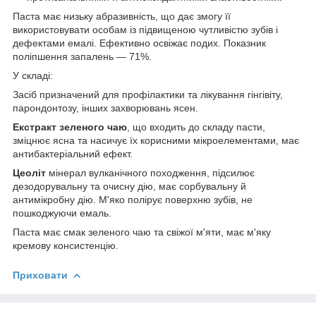
Паста має низьку абразивність, що дає змогу її
використовувати особам із підвищеною чутливістю зубів і
дефектами емалі. Ефективно освіжає подих. Показник
поліпшення запалень — 71%.
У складі:
Засіб призначений для профілактики та лікування гінгівіту,
парондонтозу, інших захворювань ясен.
Екстракт зеленого чаю
, що входить до складу пасти,
зміцнює ясна та насичує їх корисними мікроелементами, має
антибактеріальний ефект.
Цеоліт
мінерал вулканічного походження, підсилює
дезодорувальну та очисну дію, має сорбувальну й
антимікробну дію. М'яко полірує поверхню зубів, не
пошкоджуючи емаль.
Паста має смак зеленого чаю та свіжої м'яти, має м'яку
кремову консистенцію.
Приховати