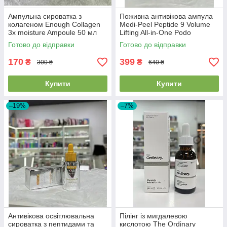
Ампульна сироватка з
Поживна антивікова ампула
колагеном Enough Collagen
Medi-Peel Peptide 9 Volume
3x moisture Ampoule 50 мл
Lifting All-in-One Podo
Ampoule Pro 30 мл
Готово до відправки
Готово до відправки
170
399
₴
₴
300 ₴
640 ₴
Купити
Купити
–19%
–7%
Антивікова освітлювальна
Пілінг із мигдалевою
сироватка з пептидами та
кислотою The Ordinary