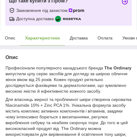
Що таке купити з Пром?
Замовлення під захистом
Доступна доставка
Опис
Характеристики
Доставка
Оплата
Умови 
Опис
Професіонали популярного канадського бренда
The Ordinary
випустили цілу серію засобів для догляду за шкірою обличчя
жінок віком від 25 років. Кожен продукт ретельно
досліджується фахівцями та дерматологами, що зумовлено
високою якістю й ефективністю кожного засобу.
Для власниць жирної та проблемної шкіри створена сироватка
Niacinamide 10% + Zinc PCA 1%. Унікальна формула засобу
містить комплекс активних компонентів і вітамінів, завдяки
чому інтенсивно бореться з висипаннями, регулює
вироблення себуму та неабияк скорочує пори. До того ж цей
висококласний продукт від The Ordinary можна
використовувати для вирівнювання й освітлення тону шкіри,