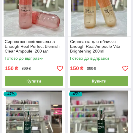
Сироватка освітлювальна
Сироватка для обличчя
Enough Real Perfect Blemish
Enough Real Ampoule Vita
Clear Ampoule, 200 мл
Brightening 200ml
Готово до відправки
Готово до відправки
150
150
₴
₴
300 ₴
300 ₴
Купити
Купити
–47%
–45%