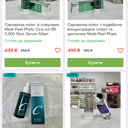
Сироватка-пілінг зі спікулами
Сироватка-пілінг з подвійною
Medi-Peel Phyto Cica-nol B5
концентрацією спікул та
3,000 Shot Serum 50мл
центелою Medi-Peel Phyto
Cica-Nol B5 6000 Shot Serum
Готово до відправки
Готово до відправки
50мл
449
499
₴
₴
850 ₴
900 ₴
Купити
Купити
–43%
–38%