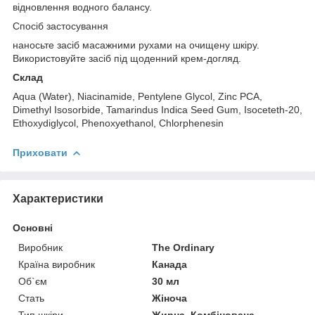
відновлення водного балансу.
Спосіб застосування
наносьте засіб масажними рухами на очищену шкіру.
Використовуйте засіб під щоденний крем-догляд.
Склад
Aqua (Water), Niacinamide, Pentylene Glycol, Zinc PCA,
Dimethyl Isosorbide, Tamarindus Indica Seed Gum, Isoceteth-20,
Ethoxydiglycol, Phenoxyethanol, Chlorphenesin
Приховати
Характеристики
Основні
Виробник
The Ordinary
Країна виробник
Канада
Об`єм
30 мл
Стать
Жіноча
Тип шкіри
Жирна, Комбінована