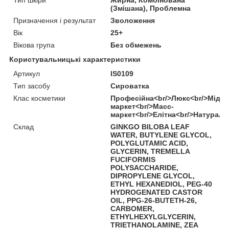
(Змішана), Проблемна
Призначення і результат
Зволоження
Вік
25+
Вікова група
Без обмежень
Користувальницькі характеристики
Артикул
IS0109
Тип засобу
Сироватка
Клас косметики
Професійна<br/>Люкс<br/>Міддл
маркет<br/>Масс-
маркет<br/>Елітна<br/>Натураль
Склад
GINKGO BILOBA LEAF
WATER, BUTYLENE GLYCOL,
POLYGLUTAMIC ACID,
GLYCERIN, TREMELLA
FUCIFORMIS
POLYSACCHARIDE,
DIPROPYLENE GLYCOL,
ETHYL HEXANEDIOL, PEG-40
HYDROGENATED CASTOR
OIL, PPG-26-BUTETH-26,
CARBOMER,
ETHYLHEXYLGLYCERIN,
TRIETHANOLAMINE, ZEA