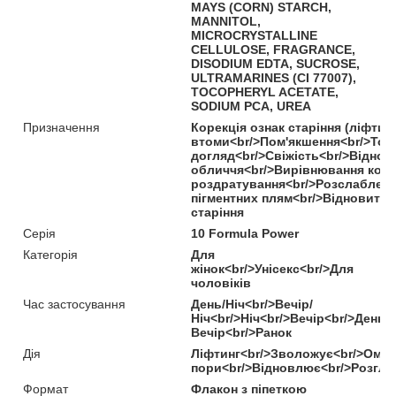
MAYS (CORN) STARCH,
MANNITOL,
MICROCRYSTALLINE
CELLULOSE, FRAGRANCE,
DISODIUM EDTA, SUCROSE,
ULTRAMARINES (CI 77007),
TOCOPHERYL ACETATE,
SODIUM PCA, UREA
Призначення
Корекція ознак старіння (ліфти
втоми<br/>Пом'якшення<br/>Тон
догляд<br/>Свіжість<br/>Віднов
обличчя<br/>Вирівнювання коль
роздратування<br/>Розслаблення
пігментних плям<br/>Відновити<
старіння
Серія
10 Formula Power
Категорія
Для
жінок<br/>Унісекс<br/>Для
чоловіків
Час застосування
День/Ніч<br/>Вечір/
Ніч<br/>Ніч<br/>Вечір<br/>День<
Вечір<br/>Ранок
Дія
Ліфтинг<br/>Зволожує<br/>Омо
пори<br/>Відновлює<br/>Розгл
Формат
Флакон з піпеткою