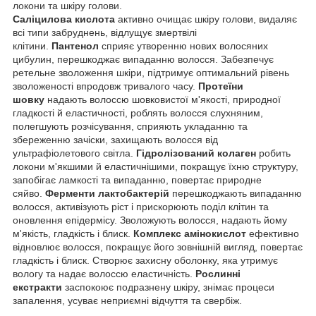
локони та шкіру голови.
Саліцилова кислота
активно очищає шкіру голови, видаляє
всі типи забруднень, відлущує змертвілі
клітини.
Пантенол
сприяє утворенню нових волосяних
цибулин, перешкоджає випаданню волосся. Забезпечує
ретельне зволоження шкіри, підтримує оптимальний рівень
зволоженості впродовж тривалого часу.
Протеїни
шовку
надають волоссю шовковистої м'якості, природної
гладкості й еластичності, роблять волосся слухняним,
полегшують розчісування, сприяють укладанню та
збереженню зачіски, захищають волосся від
ультрафіолетового світла.
Гідролізований колаген
робить
локони м'якшими й еластичнішими, покращує їхню структуру,
запобігає ламкості та випаданню, повертає природне
сяйво.
Ферменти лактобактерій
перешкоджають випаданню
волосся, активізують ріст і прискорюють поділ клітин та
оновлення епідермісу. Зволожують волосся, надають йому
м'якість, гладкість і блиск.
Комплекс амінокислот
ефективно
відновлює волосся, покращує його зовнішній вигляд, повертає
гладкість і блиск. Створює захисну оболонку, яка утримує
вологу та надає волоссю еластичність.
Рослинні
екстракти
заспокоює подразнену шкіру, знімає процеси
запалення, усуває неприємні відчуття та свербіж.