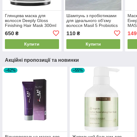
Глянцева маска для
Шампунь з пробіотиками
Маск
волосся Deeply Gloss
для ідеального об'єму
Енер
Finishing Hair Mask 300ml
волосся Masil 5 Probiotics
MASI
Perfect Volume Shampoo
Time
650
110
149
₴
₴
50ml
мл 2
Купити
Купити
Акційні пропозиції та новинки
–62%
–55%
Відновлювальна маска для
Живильний бальзам для