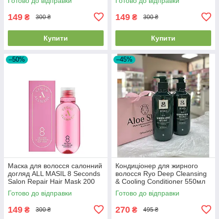
Готово до відправки
Готово до відправки
149
149
₴
₴
300 ₴
300 ₴
Купити
Купити
–50%
–45%
Маска для волосся салонний
Кондиціонер для жирного
догляд ALL MASIL 8 Seconds
волосся Ryo Deep Cleansing
Salon Repair Hair Mask 200
& Cooling Conditioner 550мл
мл 2026/07/21
Готово до відправки
Готово до відправки
149
270
₴
₴
300 ₴
495 ₴