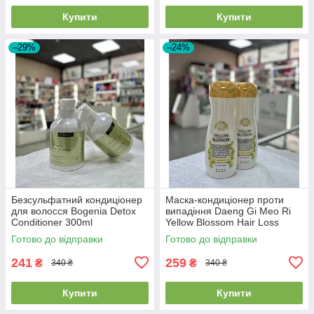
Купити
Купити
–29%
–24%
Безсульфатний кондиціонер
Маска-кондиціонер проти
для волосся Bogenia Detox
випадіння Daeng Gi Meo Ri
Conditioner 300ml
Yellow Blossom Hair Loss
Treatment 300мл
Готово до відправки
Готово до відправки
241
259
₴
₴
340 ₴
340 ₴
Купити
Купити