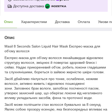
Доступна доставка
Опис
Характеристики
Доставка
Оплата
Умови п
Опис
Masil 8 Seconds Salon Liquid Hair Mask Експрес-маска для
об'єму волосся
Експрес-маска для об'єму волосся якнайшвидше відновлює
структуру волосся, зміцнює й повертає здоровий блиск і
сяйво. Надає прикореневий об'єм, робить локони гладкішими
та слухнянішими, бореться із зайвою жирністю шкіри голови.
Засіб дбайливо піклується про тонке, ослаблене, неживе
волосся, активно живить і відновлює пошкоджені
зони. Заповнює брак вологи, запобігає посіченості пасом,
утворює захисний шар, що оберігає локони від негативного
впливу укладальних засобів, фена та проточної води.
Засіб може поліпшити стан волосся буквально за 8 секунд.
Являє собою прозору есенцію, яка безпосередньо впливає на