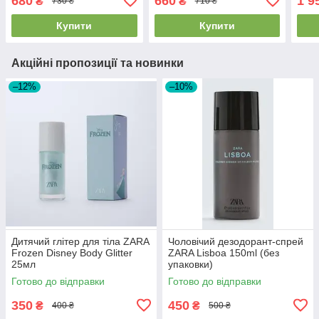
680
660
1 9
₴
₴
730 ₴
710 ₴
Купити
Купити
Акційні пропозиції та новинки
–12%
–10%
Дитячий глітер для тіла ZARA
Чоловічий дезодорант-спрей
Frozen Disney Body Glitter
ZARA Lisboa 150ml (без
25мл
упаковки)
Готово до відправки
Готово до відправки
350
450
₴
₴
400 ₴
500 ₴