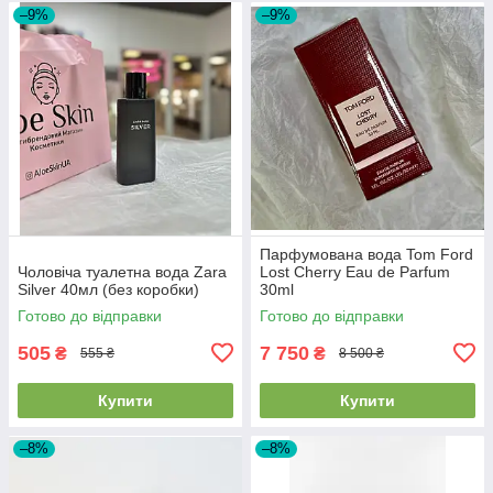
–9%
–9%
Парфумована вода Tom Ford
Чоловіча туалетна вода Zara
Lost Cherry Eau de Parfum
Silver 40мл (без коробки)
30ml
Готово до відправки
Готово до відправки
505
7 750
₴
₴
555 ₴
8 500 ₴
Купити
Купити
–8%
–8%