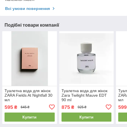
Всі умови повернення
Подібні товари компанії
Туалетна вода для жінок
Туалетна вода для жінок
Туал
ZARA Fields At Nightfall 30
Zara Twilight Mauve EDT
ZARA
мл
90 ml
мл
595
875
599
₴
₴
645 ₴
925 ₴
Купити
Купити