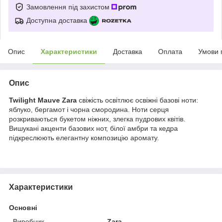
Замовлення під захистом
Доступна доставка
Опис
Характеристики
Доставка
Оплата
Умови 
Опис
Twilight Mauve Zara
свіжість освітлює освіжні базові ноти:
яблуко, бергамот і чорна смородина. Ноти серця
розкриваються букетом ніжних, злегка пудрових квітів.
Вишукані акценти базових нот, білої амбри та кедра
підкреслюють елегантну композицію аромату.
Характеристики
Основні
Виробник
Zara