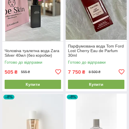
Парфумована вода Tom Ford
Чоловіча туалетна вода Zara
Lost Cherry Eau de Parfum
Silver 40мл (без коробки)
30ml
Готово до відправки
Готово до відправки
505
7 750
₴
₴
555 ₴
8 500 ₴
Купити
Купити
–8%
–8%