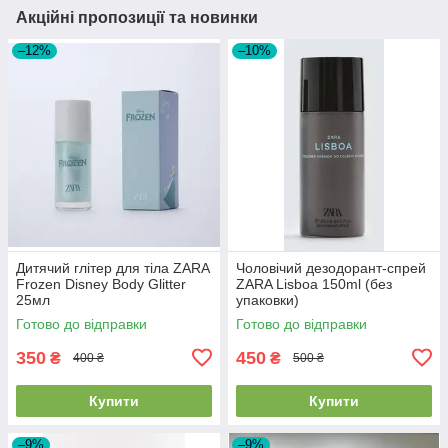
Акційні пропозиції та новинки
–12%
–10%
Дитячий глітер для тіла ZARA
Чоловічий дезодорант-спрей
Frozen Disney Body Glitter
ZARA Lisboa 150ml (без
25мл
упаковки)
Готово до відправки
Готово до відправки
350
450
₴
₴
400 ₴
500 ₴
Купити
Купити
–9%
–9%