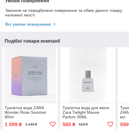
Умови повернення
Законом не передбачено повернення та обмін даного товару
належної якості
Всі умови повернення
Подібні товари компанії
Туалетна вода ZARA
Туалетна вода для жінок
Туал
Wonder Rose Summer
Zara Twilight Mauve
ZARA
90ml
Parfum 30ML
мл
1 099
560
599
₴
₴
1 149 ₴
610 ₴