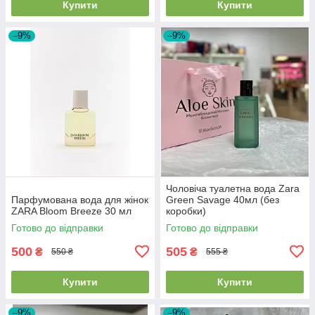
Купити
Купити
–9%
–9%
Чоловіча туалетна вода Zara
Парфумована вода для жінок
Green Savage 40мл (без
ZARA Bloom Breeze 30 мл
коробки)
Готово до відправки
Готово до відправки
500
505
₴
₴
550 ₴
555 ₴
Купити
Купити
–9%
–9%