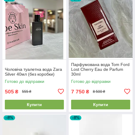
Парфумована вода Tom Ford
Чоловіча туалетна вода Zara
Lost Cherry Eau de Parfum
Silver 40мл (без коробки)
30ml
Готово до відправки
Готово до відправки
505
7 750
₴
₴
555 ₴
8 500 ₴
Купити
Купити
–8%
–8%