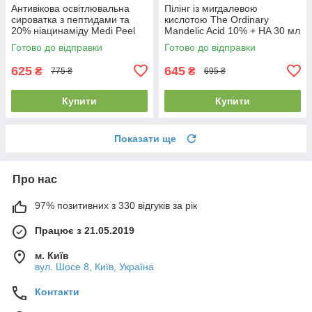
Антивікова освітлювальна
Пілінг із мигдалевою
сироватка з пептидами та
кислотою The Ordinary
20% ніацинаміду Medi Peel
Mandelic Acid 10% + HA 30 мл
Peptide 9 Vitanol Ampoule Pro
Готово до відправки
Готово до відправки
625
645
₴
₴
775 ₴
695 ₴
Купити
Купити
Показати ще
Про нас
97% позитивних з 330 відгуків за рік
Працює з 21.05.2019
м. Київ
вул. Шосе 8, Київ, Україна
Контакти