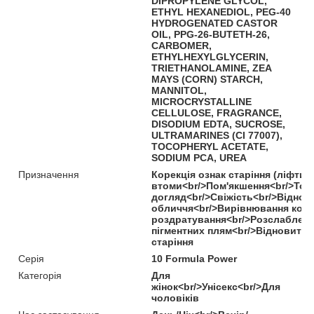
DIPROPYLENE GLYCOL,
ETHYL HEXANEDIOL, PEG-40
HYDROGENATED CASTOR
OIL, PPG-26-BUTETH-26,
CARBOMER,
ETHYLHEXYLGLYCERIN,
TRIETHANOLAMINE, ZEA
MAYS (CORN) STARCH,
MANNITOL,
MICROCRYSTALLINE
CELLULOSE, FRAGRANCE,
DISODIUM EDTA, SUCROSE,
ULTRAMARINES (CI 77007),
TOCOPHERYL ACETATE,
SODIUM PCA, UREA
Призначення
Корекція ознак старіння (ліфти
втоми<br/>Пом'якшення<br/>Тон
догляд<br/>Свіжість<br/>Віднов
обличчя<br/>Вирівнювання коль
роздратування<br/>Розслаблення
пігментних плям<br/>Відновити<
старіння
Серія
10 Formula Power
Категорія
Для
жінок<br/>Унісекс<br/>Для
чоловіків