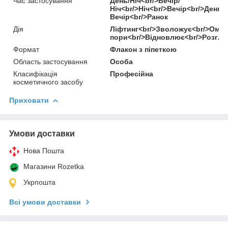
Час застосування
День/Ніч<br/>Вечір/
Ніч<br/>Ніч<br/>Вечір<br/>День<
Вечір<br/>Ранок
Дія
Ліфтинг<br/>Зволожує<br/>Омо
пори<br/>Відновлює<br/>Розгл
Формат
Флакон з піпеткою
Область застосування
Особа
Класифікація
Професійна
косметичного засобу
Приховати
Умови доставки
Нова Пошта
Магазини Rozetka
Укрпошта
Всі умови доставки