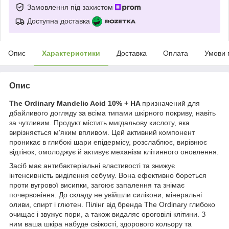
Замовлення під захистом
Доступна доставка
Опис
Характеристики
Доставка
Оплата
Умови 
Опис
The Ordinary Mandelic Acid 10% + HA
призначений для
дбайливого догляду за всіма типами шкірного покриву, навіть
за чутливим. Продукт містить мигдальову кислоту, яка
вирізняється м'яким впливом. Цей активний компонент
проникає в глибокі шари епідермісу, розслаблює, вирівнює
відтінок, омолоджує й активує механізм клітинного оновлення.
Засіб має антибактеріальні властивості та знижує
інтенсивність виділення себуму. Вона ефективно бореться
проти вугрової висипки, загоює запалення та знімає
почервоніння. До складу не увійшли силікони, мінеральні
оливи, спирт і глютен. Пілінг від бренда The Ordinary глибоко
очищає і звужує пори, а також видаляє ороговілі клітини. З
ним ваша шкіра набуде свіжості, здорового кольору та