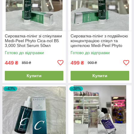
Сироватка-пілінг зі спікулами
Сироватка-пілінг з подвійною
Medi-Peel Phyto Cica-nol B5
концентрацією спікул та
3,000 Shot Serum 50мл
центелою Medi-Peel Phyto
Cica-Nol B5 6000 Shot Serum
Готово до відправки
Готово до відправки
50мл
449
499
₴
₴
850 ₴
900 ₴
Купити
Купити
–43%
–38%