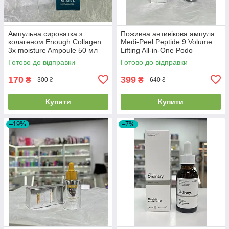
Ампульна сироватка з
Поживна антивікова ампула
колагеном Enough Collagen
Medi-Peel Peptide 9 Volume
3x moisture Ampoule 50 мл
Lifting All-in-One Podo
Ampoule Pro 30 мл
Готово до відправки
Готово до відправки
170
399
₴
₴
300 ₴
640 ₴
Купити
Купити
–19%
–7%