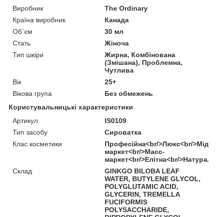
Виробник
The Ordinary
Країна виробник
Канада
Об`єм
30 мл
Стать
Жіноча
Тип шкіри
Жирна, Комбінована
(Змішана), Проблемна,
Чутлива
Вік
25+
Вікова група
Без обмежень
Користувальницькі характеристики
Артикул
IS0109
Тип засобу
Сироватка
Клас косметики
Професійна<br/>Люкс<br/>Міддл
маркет<br/>Масс-
маркет<br/>Елітна<br/>Натураль
Склад
GINKGO BILOBA LEAF
WATER, BUTYLENE GLYCOL,
POLYGLUTAMIC ACID,
GLYCERIN, TREMELLA
FUCIFORMIS
POLYSACCHARIDE,