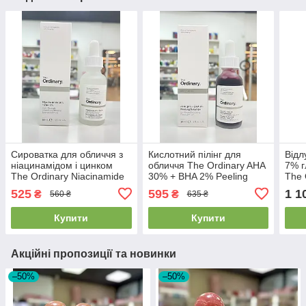
Сироватка для обличчя з
Кислотний пілінг для
Відл
ніацинамідом і цинком
обличчя The Ordinary AHA
7% г
The Ordinary Niacinamide
30% + BHA 2% Peeling
The 
10% + Zinc PCA 1% 30 мл
Solution 30 мл
7% E
525
595
1 1
₴
₴
560 ₴
635 ₴
240
Купити
Купити
Акційні пропозиції та новинки
–50%
–50%