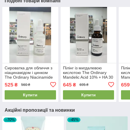
Подібні товари компанії
Сироватка для обличчя з
Пілінг із мигдалевою
Пілі
ніацинамідом і цинком
кислотою The Ordinary
кисл
The Ordinary Niacinamide
Mandelic Acid 10% + HA 30
Mand
10% + Zinc PCA 1% 30 мл
мл
мл
525
645
659
₴
₴
560 ₴
695 ₴
Купити
Купити
Акційні пропозиції та новинки
–70%
–45%