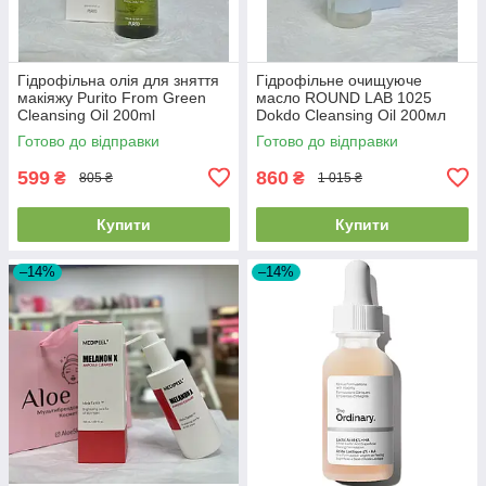
Гідрофільна олія для зняття
Гідрофільне очищуюче
макіяжу Purito From Green
масло ROUND LAB 1025
Cleansing Oil 200ml
Dokdo Cleansing Oil 200мл
Готово до відправки
Готово до відправки
599
860
₴
₴
805 ₴
1 015 ₴
Купити
Купити
–14%
–14%