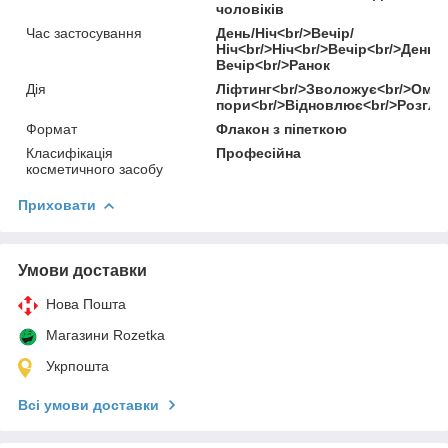
чоловіків
Час застосування
День/Ніч<br/>Вечір/
Ніч<br/>Ніч<br/>Вечір<br/>День<
Вечір<br/>Ранок
Дія
Ліфтинг<br/>Зволожує<br/>Омо
пори<br/>Відновлює<br/>Розгл
Формат
Флакон з піпеткою
Класифікація
Професійна
косметичного засобу
Приховати
Умови доставки
Нова Пошта
Магазини Rozetka
Укрпошта
Всі умови доставки