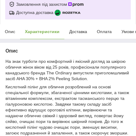
Замовлення під захистом
Доступна доставка
Опис
Характеристики
Доставка
Оплата
Умови 
Опис
На знак турботи про комфортний і якісний догляд за шкірою
обличчя жінок віком від 25 років, професіонали популярного
канадського бренда The Ordinary випустили приголомшливий
засіб AHA 30% + BHA 2% Peeling Solution.
Кислотний пілінг для обличчя розроблений на основі
спеціальної формули, збагаченої цінними кислотами, а також
вітамінним комплексом, екстрактом тасманського перцю та
гіалуроновою кислотою. Завдяки такому складу засіб
ефективно відлущує ороговілі клітини, вирівнюючи та
надаючи обличчю свіжий і здоровий вигляд, повертає йому
сяйво, очищає пори та вирівнює шкірний покрив. До того ж
кислотний пілінг чудово очищає пори, зменшує висипки,
загоює подразнення й запалення, а також скорочує зморшки.