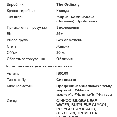
Виробник
The Ordinary
Країна виробник
Канада
Тип шкіри
Жирна, Комбінована
(Змішана), Проблемна
Призначення і результат
Зволоження
Вік
25+
Вікова група
Без обмежень
Стать
Жіноча
Об`єм
30 мл
Область застосування
Обличчя
Користувальницькі характеристики
Артикул
IS0109
Тип засобу
Сироватка
Клас косметики
Професійна<br/>Люкс<br/>Міддл
маркет<br/>Масс-
маркет<br/>Елітна<br/>Натураль
Склад
GINKGO BILOBA LEAF
WATER, BUTYLENE GLYCOL,
POLYGLUTAMIC ACID,
GLYCERIN, TREMELLA