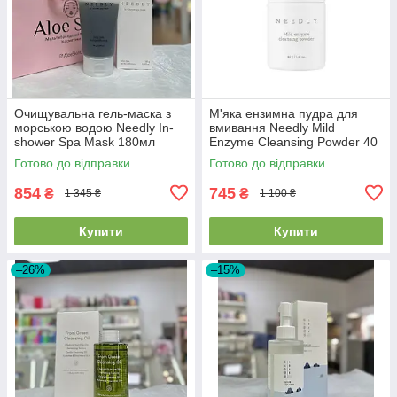
Очищувальна гель-маска з
М'яка ензимна пудра для
морською водою Needly In-
вмивання Needly Mild
shower Spa Mask 180мл
Enzyme Cleansing Powder 40
гр
Готово до відправки
Готово до відправки
854
745
₴
₴
1 345 ₴
1 100 ₴
Купити
Купити
–26%
–15%