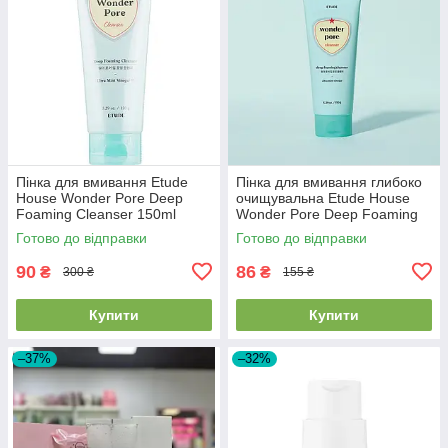
Пінка для вмивання Etude
Пінка для вмивання глибоко
House Wonder Pore Deep
очищувальна Etude House
Foaming Cleanser 150ml
Wonder Pore Deep Foaming
Cleanser, 150 мл
Готово до відправки
Готово до відправки
90
86
₴
₴
300 ₴
155 ₴
Купити
Купити
–37%
–32%