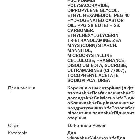
FUCIFORMIS
POLYSACCHARIDE,
DIPROPYLENE GLYCOL,
ETHYL HEXANEDIOL, PEG-40
HYDROGENATED CASTOR
OIL, PPG-26-BUTETH-26,
CARBOMER,
ETHYLHEXYLGLYCERIN,
TRIETHANOLAMINE, ZEA
MAYS (CORN) STARCH,
MANNITOL,
MICROCRYSTALLINE
CELLULOSE, FRAGRANCE,
DISODIUM EDTA, SUCROSE,
ULTRAMARINES (CI 77007),
TOCOPHERYL ACETATE,
SODIUM PCA, UREA
Призначення
Корекція ознак старіння (ліфти
втоми<br/>Пом'якшення<br/>Тон
догляд<br/>Свіжість<br/>Віднов
обличчя<br/>Вирівнювання коль
роздратування<br/>Розслаблення
пігментних плям<br/>Відновити<
старіння
Серія
10 Formula Power
Категорія
Для
жінок<br/>Унісекс<br/>Для