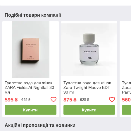
Подібні товари компанії
Туалетна вода для жінок
Туалетна вода для жінок
Туал
ZARA Fields At Nightfall 30
Zara Twilight Mauve EDT
Zara
мл
90 ml
Par
595
875
560
₴
₴
645 ₴
925 ₴
Купити
Купити
Акційні пропозиції та новинки