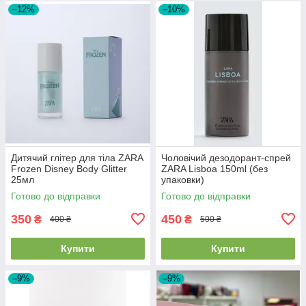
–12%
–10%
Дитячий глітер для тіла ZARA
Чоловічий дезодорант-спрей
Frozen Disney Body Glitter
ZARA Lisboa 150ml (без
25мл
упаковки)
Готово до відправки
Готово до відправки
350
450
₴
₴
400 ₴
500 ₴
Купити
Купити
–9%
–9%