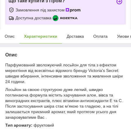
Що таке купити з Пром?
Замовлення під захистом
Доступна доставка
Опис
Характеристики
Доставка
Оплата
Умови 
Опис
Парфумований зволожуючий лосьйон для тіла з ефектом
мерехтіння від всесвітньо відомого бренду Victoria's Secret:
швидке вбирання, інтенсивне зволоження та живлення шкіри
24 години.
Лосьйон за своєю структурою дуже легкий, швидко
поглинаюча формула містить харчування алое, вівса та
виноградних екстрактів, плюс вітаміни-антиоксиданти Е та С.
Після застосування шкіра стає м'якою та гладкою, а на тілі
залишається приємний аромат, який протягом усього дня
зачаровуватиме Вас .
Тип аромату:
фруктовий