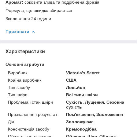
Аромат:
соковита злива та подрібнена фрезія
Формула, що швидко вбирається
Зволоження 24 години
Приховати
Характеристики
Основні атрибути
Виробник
Victoria's Secret
Країна виробник
США
Тип засобу
Лосьйон
Тип шкіри
Всі типи шкіри
Проблема і стан шкіри
Сухість, Лущення, Сезонна
сухість
Призначення і результат
Пом'якшення, Зволоження
Дія
Зволожуюче
Консистенція засобу
Кремоподібна
Область застосування
Обличчя, Шия, Область