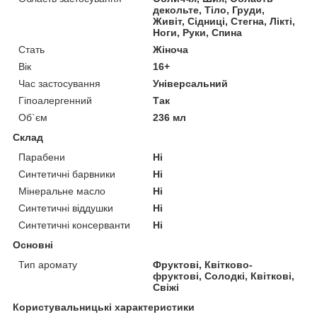
декольте, Тіло, Груди,
Живіт, Сідниці, Стегна, Лікті,
Ноги, Руки, Спина
Стать
Жіноча
Вік
16+
Час застосування
Універсальний
Гіпоалергенний
Так
Об`єм
236 мл
Склад
Парабени
Ні
Синтетичні барвники
Ні
Мінеральне масло
Ні
Синтетичні віддушки
Ні
Синтетичні консерванти
Ні
Основні
Тип аромату
Фруктові, Квітково-
фруктові, Солодкі, Квіткові,
Свіжі
Користувальницькі характеристики