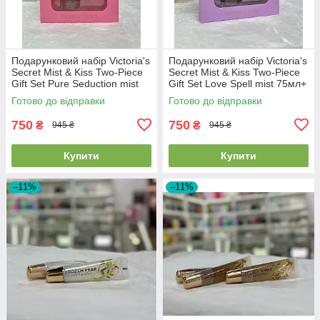
Подарунковий набір Victoria's
Подарунковий набір Victoria's
Secret Mist & Kiss Two-Piece
Secret Mist & Kiss Two-Piece
Gift Set Pure Seduction mist
Gift Set Love Spell mist 75мл+
75мл+ lip oil 3.2г
lip oil 3.2г
Готово до відправки
Готово до відправки
750
750
₴
₴
945 ₴
945 ₴
Купити
Купити
–11%
–11%