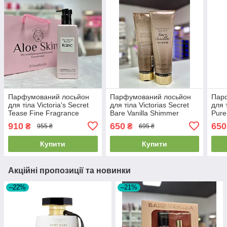
Парфумований лосьйон
Парфумований лосьйон
Пар
для тіла Victoria's Secret
для тіла Victorias Secret
для т
Tease Fine Fragrance
Bare Vanilla Shimmer
Pure
Lotion 250мл
Fragrance Lotion 236ml
Loti
910
650
650
₴
₴
955 ₴
695 ₴
Купити
Купити
Акційні пропозиції та новинки
–22%
–21%