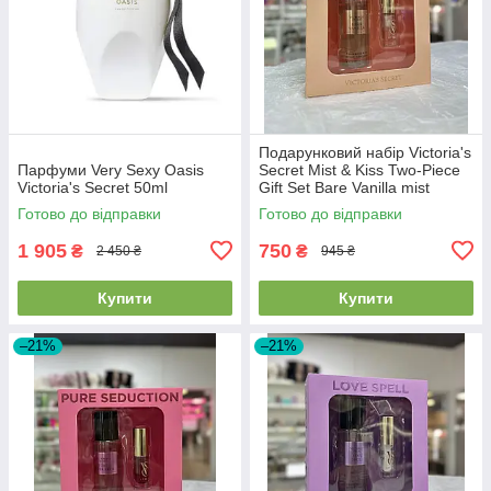
Подарунковий набір Victoria's
Парфуми Very Sexy Oasis
Secret Mist & Kiss Two-Piece
Victoria's Secret 50ml
Gift Set Bare Vanilla mist
75мл+ lip oil 3.2г
Готово до відправки
Готово до відправки
1 905
750
₴
₴
2 450 ₴
945 ₴
Купити
Купити
–21%
–21%