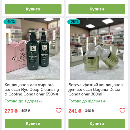
Купити
Купити
–45%
–29%
Кондиціонер для жирного
Безсульфатний кондиціонер
волосся Ryo Deep Cleansing
для волосся Bogenia Detox
& Cooling Conditioner 550мл
Conditioner 300ml
Готово до відправки
Готово до відправки
270
241
₴
₴
495 ₴
340 ₴
Купити
Купити