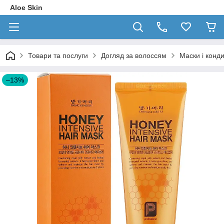
Aloe Skin
Товари та послуги
Догляд за волоссям
Маски і конд
–13%