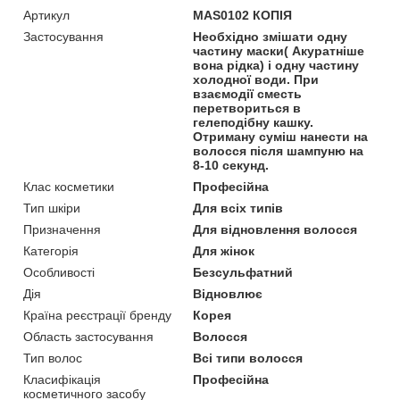
Артикул
MAS0102 КОПІЯ
Застосування
Необхідно змішати одну
частину маски( Акуратніше
вона рідка) і одну частину
холодної води. При
взаємодії сместь
перетвориться в
гелеподібну кашку.
Отриману суміш нанести на
волосся після шампуню на
8-10 секунд.
Клас косметики
Професійна
Тип шкіри
Для всіх типів
Призначення
Для відновлення волосся
Категорія
Для жінок
Особливості
Безсульфатний
Дія
Відновлює
Країна реєстрації бренду
Корея
Область застосування
Волосся
Тип волос
Всі типи волосся
Класифікація
Професійна
косметичного засобу