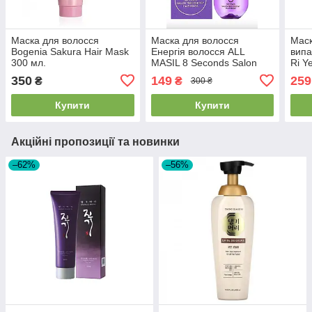
Маска для волосся
Маска для волосся
Маск
Bogenia Sakura Hair Mask
Енергія волосся ALL
випа
300 мл.
MASIL 8 Seconds Salon
Ri Y
Time Energy Hair Mask 200
Loss
350
149
259
₴
₴
300 ₴
мл 2026/07/23
Купити
Купити
Акційні пропозиції та новинки
–62%
–56%