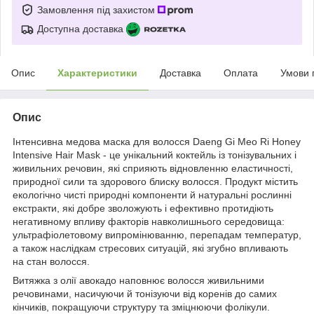
Замовлення під захистом
Доступна доставка
Опис
Характеристики
Доставка
Оплата
Умови 
Опис
Інтенсивна медова маска для волосся Daeng Gi Meo Ri Honey
Intensive Hair Mask - це унікальний коктейль із тонізувальних і
живильних речовин, які сприяють відновленню еластичності,
природної сили та здорового блиску волосся. Продукт містить
екологічно чисті природні компоненти й натуральні рослинні
екстракти, які добре зволожують і ефективно протидіють
негативному впливу факторів навколишнього середовища:
ультрафіолетовому випромінюванню, перепадам температур,
а також наслідкам стресових ситуацій, які згубно впливають
на стан волосся.
Витяжка з олії авокадо наповнює волосся живильними
речовинами, насичуючи й тонізуючи від коренів до самих
кінчиків, покращуючи структуру та зміцнюючи фолікули.