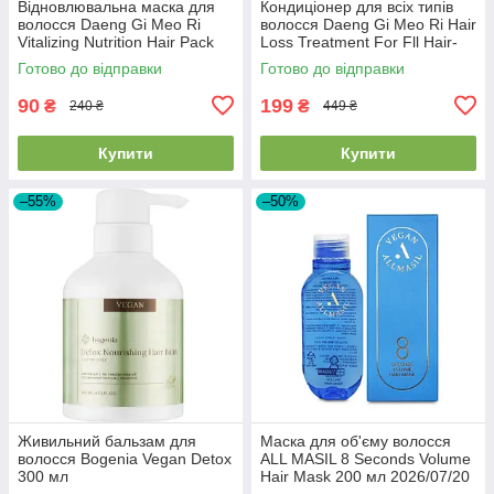
Відновлювальна маска для
Кондиціонер для всіх типів
волосся Daeng Gi Meo Ri
волосся Daeng Gi Meo Ri Hair
Vitalizing Nutrition Hair Pack
Loss Treatment For Fll Hair-
120ml EXP28/08/26
Types 400ml
Готово до відправки
Готово до відправки
90
199
₴
₴
240 ₴
449 ₴
Купити
Купити
–55%
–50%
Живильний бальзам для
Маска для об'єму волосся
волосся Bogenia Vegan Detox
ALL MASIL 8 Seconds Volume
300 мл
Hair Mask 200 мл 2026/07/20