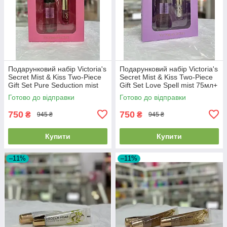
Подарунковий набір Victoria's
Подарунковий набір Victoria's
Secret Mist & Kiss Two-Piece
Secret Mist & Kiss Two-Piece
Gift Set Pure Seduction mist
Gift Set Love Spell mist 75мл+
75мл+ lip oil 3.2г
lip oil 3.2г
Готово до відправки
Готово до відправки
750
750
₴
₴
945 ₴
945 ₴
Купити
Купити
–11%
–11%