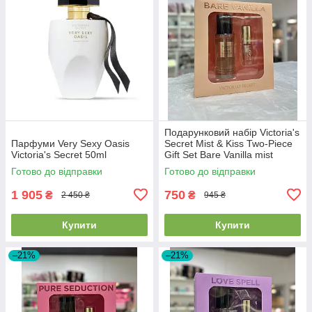
Подарунковий набір Victoria's
Парфуми Very Sexy Oasis
Secret Mist & Kiss Two-Piece
Victoria's Secret 50ml
Gift Set Bare Vanilla mist
75мл+ lip oil 3.2г
Готово до відправки
Готово до відправки
1 905
750
₴
₴
2 450 ₴
945 ₴
Купити
Купити
–21%
–21%