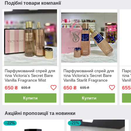
Подібні товари компанії
Парфумований спрей для
Парфумований спрей для
Пар
тіла Victoria's Secret Bare
тіла Victoria's Secret Bare
тіла 
Vanilla Fragrance Mist
Vanilla Starlit Fragrance
Vani
250ml
Mist 250ml
250
650
650
655
₴
₴
695 ₴
695 ₴
Купити
Купити
Акційні пропозиції та новинки
–22%
–21%