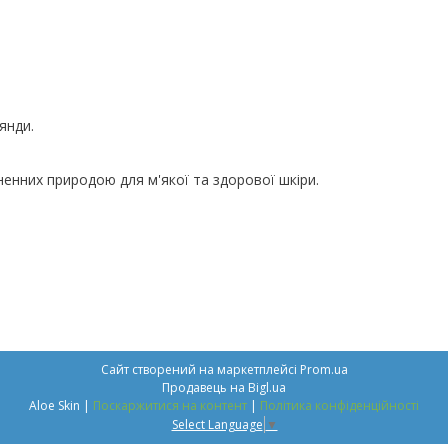
янди.
хненних природою для м'якої та здорової шкіри.
Сайт створений на маркетплейсі
Prom.ua
Продавець на Bigl.ua
Aloe Skin |
Поскаржитися на контент
|
Політика конфіденційності
Select Language
▼