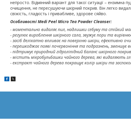
непросто. Відмінний варіант для такої ситуації – ензимна п
очищення, не пересушуючи шкірний покрив. Він легко видаля
свіжість, гладкість і привабливе, здорове сяйво.
Особливості Medi Peel Micro Tea Powder Cleanser:
- моментально видаляє пил, надлишки себуму та стійкий макі
- регулює вироблення шкірного сала, звужує пори та вирівнює
- засіб делікатно впливає на поверхню шкіри, ефективно оч
- перешкоджає появі почервоніння та подразнень, зменшує в
- підтримує природний гідроліпідний баланс шкірного покрив
- містить мікробульбашки чайного дерева, які видаляють гл
- екстракт чайного дерева покращує колір шкіри та заспокою