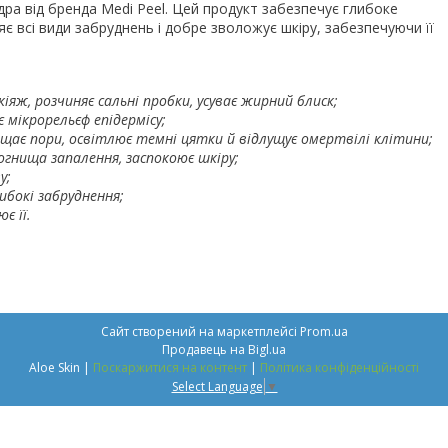
удра від бренда Medi Peel. Цей продукт забезпечує глибоке
є всі види забруднень і добре зволожує шкіру, забезпечуючи її
яж, розчиняє сальні пробки, усуває жирний блиск;
 мікрорельєф епідермісу;
ищає пори, освітлює темні цятки й відлущує омертвілі клітини;
огнища запалення, заспокоює шкіру;
у;
ибокі забруднення;
є її.
Сайт створений на маркетплейсі
Prom.ua
Продавець на Bigl.ua
Aloe Skin |
Поскаржитися на контент
|
Політика конфіденційності
Select Language
▼