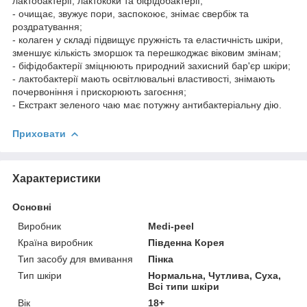
лактобактерії, лактококи та біфідобактерії;
- очищає, звужує пори, заспокоює, знімає свербіж та
роздратування;
- колаген у складі підвищує пружність та еластичність шкіри,
зменшує кількість зморшок та перешкоджає віковим змінам;
- біфідобактерії зміцнюють природний захисний бар'єр шкіри;
- лактобактерії мають освітлювальні властивості, знімають
почервоніння і прискорюють загоєння;
- Екстракт зеленого чаю має потужну антибактеріальну дію.
Приховати
Характеристики
Основні
Виробник
Medi-peel
Країна виробник
Південна Корея
Тип засобу для вмивання
Пінка
Тип шкіри
Нормальна, Чутлива, Суха,
Всі типи шкіри
Вік
18+