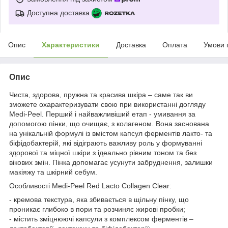
Доступна доставка
Опис
Характеристики
Доставка
Оплата
Умови 
Опис
Чиста, здорова, пружна та красива шкіра – саме так ви
зможете охарактеризувати свою при використанні догляду
Medi-Peel. Перший і найважливіший етап - умивання за
допомогою пінки, що очищає, з колагеном. Вона заснована
на унікальній формулі із вмістом капсул ферментів лакто- та
біфідобактерій, які відіграють важливу роль у формуванні
здорової та міцної шкіри з ідеально рівним тоном та без
вікових змін. Пінка допомагає усунути забруднення, залишки
макіяжу та шкірний себум.
Особливості Medi-Peel Red Lacto Collagen Clear:
- кремова текстура, яка збивається в щільну пінку, що
проникає глибоко в пори та розчиняє жирові пробки;
- містить зміцнюючі капсули з комплексом ферментів –