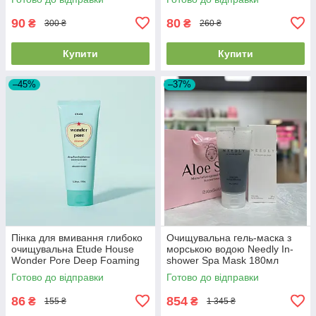
120мл EXP 15/05/26
90
80
₴
₴
300 ₴
260 ₴
Купити
Купити
–45%
–37%
Пінка для вмивання глибоко
Очищувальна гель-маска з
очищувальна Etude House
морською водою Needly In-
Wonder Pore Deep Foaming
shower Spa Mask 180мл
Cleanser, 150 мл
Готово до відправки
Готово до відправки
86
854
₴
₴
155 ₴
1 345 ₴