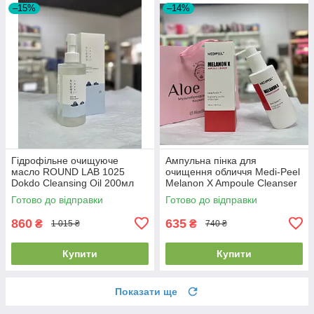
–15%
–14%
Гідрофільне очищуюче
Ампульна пінка для
масло ROUND LAB 1025
очищення обличчя Medi-Peel
Dokdo Cleansing Oil 200мл
Melanon X Ampoule Cleanser
150мл
Готово до відправки
Готово до відправки
860
635
₴
₴
1 015 ₴
740 ₴
Купити
Купити
Показати ще