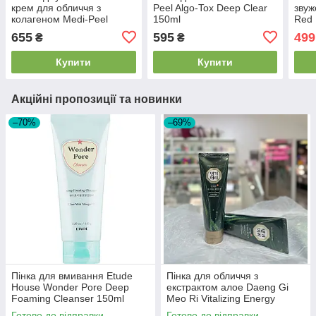
крем для обличчя з
Peel Algo-Tox Deep Clear
звуж
колагеном Medi-Peel
150ml
Red 
Collagen Super10 Sleeping
Coll
655
595
499
₴
₴
Cream 70ml
Scre
50м
Купити
Купити
Акційні пропозиції та новинки
–70%
–69%
Пінка для вмивання Etude
Пінка для обличчя з
House Wonder Pore Deep
екстрактом алое Daeng Gi
Foaming Cleanser 150ml
Meo Ri Vitalizing Energy
Green Mild Cleansing Foam
Готово до відправки
Готово до відправки