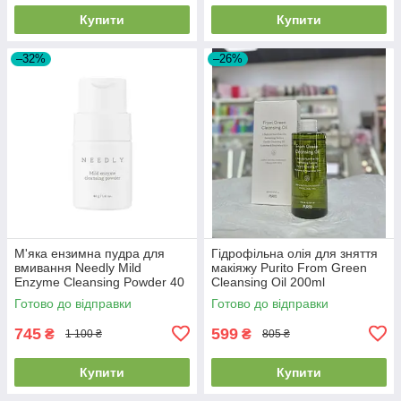
Купити
Купити
–32%
–26%
М'яка ензимна пудра для
Гідрофільна олія для зняття
вмивання Needly Mild
макіяжу Purito From Green
Enzyme Cleansing Powder 40
Cleansing Oil 200ml
гр
Готово до відправки
Готово до відправки
745
599
₴
₴
1 100 ₴
805 ₴
Купити
Купити