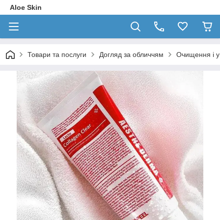
Aloe Skin
Товари та послуги
Догляд за обличчям
Очищення і 