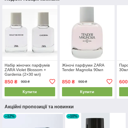
Набір жіночих парфумів
Жіночі парфуми ZARA
Парф
ZARA Violet Blossom +
Tender Magnolia 90мл
30мл
Gardenia (2×30 мл)
850
850
600
₴
₴
900 ₴
900 ₴
Купити
Купити
Акційні пропозиції та новинки
–12%
–10%