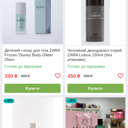
Дитячий глітер для тіла ZARA
Чоловічий дезодорант-спрей
Frozen Disney Body Glitter
ZARA Lisboa 150ml (без
25мл
упаковки)
Готово до відправки
Готово до відправки
350
450
₴
₴
400 ₴
500 ₴
Купити
Купити
–9%
–9%