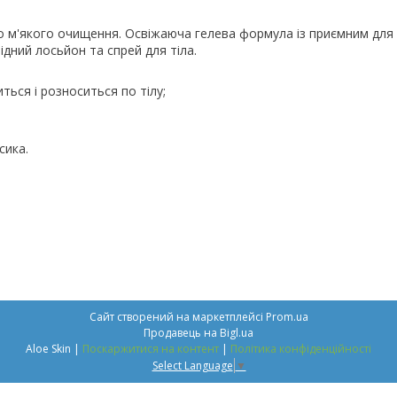
го м'якого очищення. Освіжаюча гелева формула із приємним для
дний лосьйон та спрей для тіла.
ться і розноситься по тілу;
сика.
Сайт створений на маркетплейсі
Prom.ua
Продавець на Bigl.ua
Aloe Skin |
Поскаржитися на контент
|
Політика конфіденційності
Select Language
▼