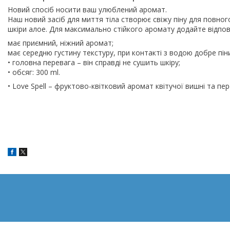
Новий спосіб носити ваш улюблений аромат.
Наш новий засіб для миття тіла створює свіжу піну для повно
шкіри алое. Для максимально стійкого аромату додайте відпові
має приємний, ніжний аромат;
має середню густину текстуру, при контакті з водою добре піни
• головна перевага – він справді не сушить шкіру;
• обсяг: 300 ml.
• Love Spell – фруктово-квітковий аромат квітучої вишні та пер