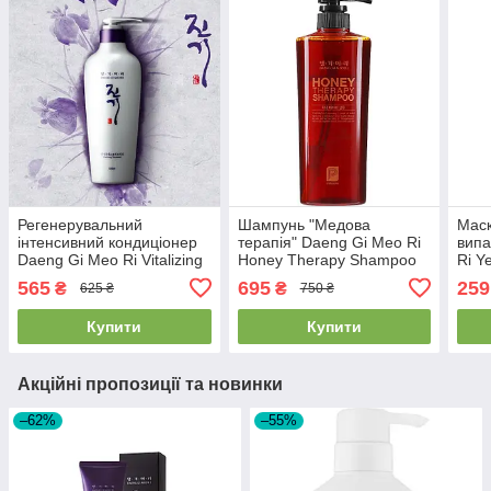
Регенерувальний
Шампунь "Медова
Маск
інтенсивний кондиціонер
терапія" Daeng Gi Meo Ri
випа
Daeng Gi Meo Ri Vitalizing
Honey Therapy Shampoo
Ri Y
Treatment 300ml
500 мл
Loss
565
695
259
₴
₴
625 ₴
750 ₴
Купити
Купити
Акційні пропозиції та новинки
–62%
–55%