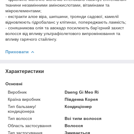
тканини незамінними амінокислотами, вітамінами та
мікроелементами;
- екстракти алое віра, шипшини, троянди садової, камелії
відновлюють гідробаланс у клітинах, попереджають ламкість;
- соняшникова олія та авокадо посилюють бар'єрний захист
волосся від впливу ультрафіолетового випромінювання та
впливу гарячого стайлінгу.
Приховати
Характеристики
Основні
Виробник
Daeng Gi Meo Ri
Країна виробник
Південна Корея
Тип бальзаму/
Кондиціонер
кондиціонера
Тип волосся
Всі типи волосся
Область застосування
Волосся
Тип застосування
Змивається