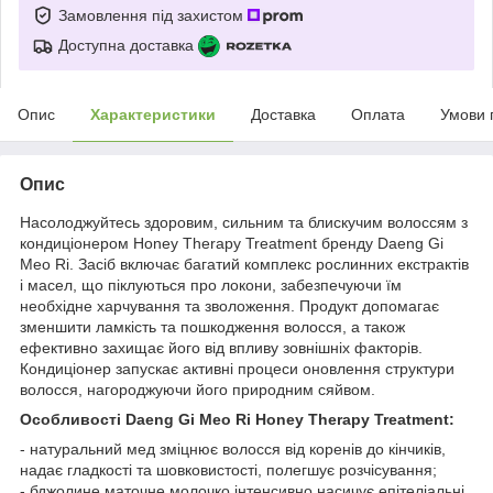
Замовлення під захистом
Доступна доставка
Опис
Характеристики
Доставка
Оплата
Умови 
Опис
Насолоджуйтесь здоровим, сильним та блискучим волоссям з
кондиціонером Honey Therapy Treatment бренду Daeng Gi
Meo Ri. Засіб включає багатий комплекс рослинних екстрактів
і масел, що піклуються про локони, забезпечуючи їм
необхідне харчування та зволоження. Продукт допомагає
зменшити ламкість та пошкодження волосся, а також
ефективно захищає його від впливу зовнішніх факторів.
Кондиціонер запускає активні процеси оновлення структури
волосся, нагороджуючи його природним сяйвом.
Особливості Daeng Gi Meo Ri Honey Therapy Treatment:
- натуральний мед зміцнює волосся від коренів до кінчиків,
надає гладкості та шовковистості, полегшує розчісування;
- бджолине маточне молочко інтенсивно насичує епітеліальні