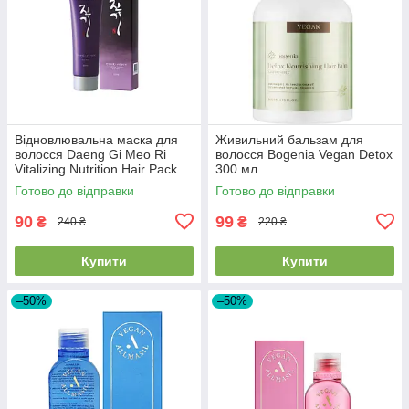
Відновлювальна маска для
Живильний бальзам для
волосся Daeng Gi Meo Ri
волосся Bogenia Vegan Detox
Vitalizing Nutrition Hair Pack
300 мл
120ml EXP28/08/26
Готово до відправки
Готово до відправки
90
99
₴
₴
240 ₴
220 ₴
Купити
Купити
–50%
–50%