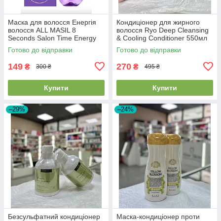
Маска для волосся Енергія
Кондиціонер для жирного
волосся ALL MASIL 8
волосся Ryo Deep Cleansing
Seconds Salon Time Energy
& Cooling Conditioner 550мл
Hair Mask 200 мл 2026/07/23
Готово до відправки
Готово до відправки
149
270
₴
₴
300 ₴
495 ₴
Купити
Купити
–29%
–24%
Безсульфатний кондиціонер
Маска-кондиціонер проти