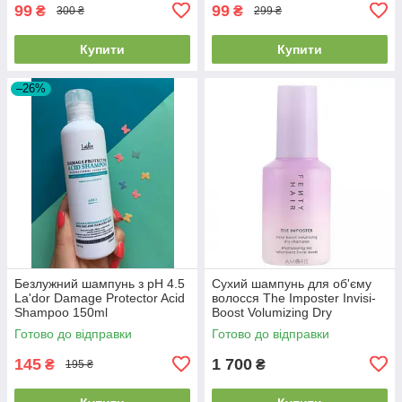
99
99
₴
₴
300 ₴
299 ₴
Купити
Купити
–26%
Безлужний шампунь з pH 4.5
Сухий шампунь для об'єму
La'dor Damage Protector Acid
волосся The Imposter Invisi-
Shampoo 150ml
Boost Volumizing Dry
Shampoo Powder
Готово до відправки
Готово до відправки
145
1 700
₴
₴
195 ₴