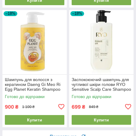
Купити
Купити
–18%
–18%
Шампунь для волосся з
Заспокоюючий шампунь для
кератином Daeng Gi Meo Ri
чутливої шкіри голови RYO
Egg Planet Keratin Shampoo
Sensitive Scalp Care Shampoo
700ml
592мл
Готово до відправки
Готово до відправки
900
699
₴
₴
1 100 ₴
849 ₴
Купити
Купити