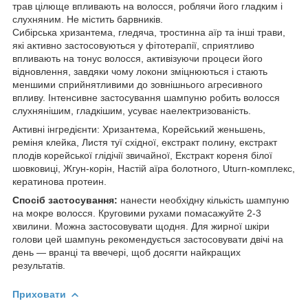
трав цілюще впливають на волосся, роблячи його гладким і
слухняним. Не містить барвників.
Сибірська хризантема, гледяча, тростинна аїр та інші трави,
які активно застосовуються у фітотерапії, сприятливо
впливають на тонус волосся, активізуючи процеси його
відновлення, завдяки чому локони зміцнюються і стають
меншими сприйнятливими до зовнішнього агресивного
впливу. Інтенсивне застосування шампуню робить волосся
слухнянішим, гладкішим, усуває наелектризованість.
Активні інгредієнти: Хризантема, Корейський женьшень,
реміня клейка, Листя туї східної, екстракт полину, екстракт
плодів корейської глідічії звичайної, Екстракт кореня білої
шовковиці, Жгун-корін, Настій аїра болотного, Uturn-комплекс,
кератинова протеин.
Спосіб застосування:
нанести необхідну кількість шампуню
на мокре волосся. Круговими рухами помасажуйте 2-3
хвилини. Можна застосовувати щодня. Для жирної шкіри
голови цей шампунь рекомендується застосовувати двічі на
день — вранці та ввечері, щоб досягти найкращих
результатів.
Приховати