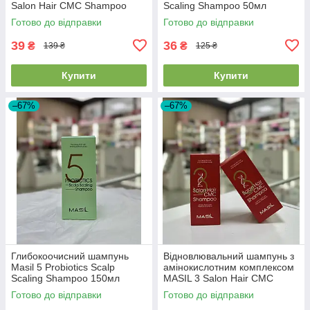
Salon Hair CMC Shampoo
Scaling Shampoo 50мл
50мл EXP 03/08/2026
23/05/26
Готово до відправки
Готово до відправки
39
36
₴
₴
139 ₴
125 ₴
Купити
Купити
–67%
–67%
Глибокоочисний шампунь
Відновлювальний шампунь з
Masil 5 Probiotics Scalp
амінокислотним комплексом
Scaling Shampoo 150мл
MASIL 3 Salon Hair CMC
EXP23/05/26
Shampoo 150мл EXP
Готово до відправки
Готово до відправки
03/08/2026