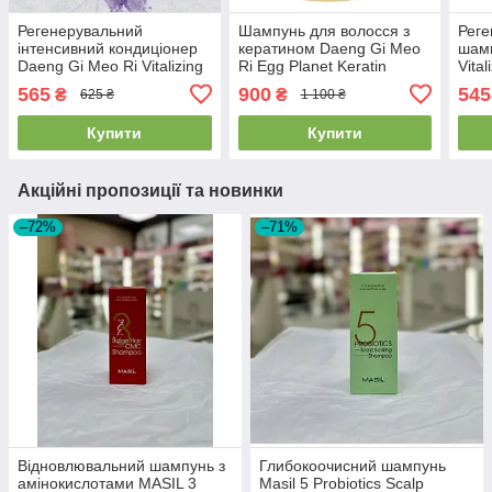
Регенерувальний
Шампунь для волосся з
Реге
інтенсивний кондиціонер
кератином Daeng Gi Meo
шамп
Daeng Gi Meo Ri Vitalizing
Ri Egg Planet Keratin
Vita
Treatment 300ml
Shampoo 700ml
565
900
545
₴
₴
625 ₴
1 100 ₴
Купити
Купити
Акційні пропозиції та новинки
–72%
–71%
Відновлювальний шампунь з
Глибокоочисний шампунь
амінокислотами MASIL 3
Masil 5 Probiotics Scalp