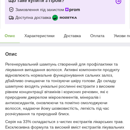
Що таке купити з Пром?
Замовлення під захистом
Доступна доставка
Опис
Характеристики
Доставка
Оплата
Умови п
Опис
Регенерувальний шампунь створений для профілактики та
лікування випадання волосся. Активні компоненти продукту
відновлюють нормальне функціонування сальних залоз,
дбайливо очищаючи та тонізуючи шкіру голови. До складу
шампуню входять унікальні рослинні екстракти з високим
рівнем концентрації вітамінів і корисних речовин, які є
природним джерелом мікроелементів, мінералів і
антиоксидантів, оновлюючи та помітно омолоджуючи
волосся, надаючи йому шовковистість, легкість під час
розчісування та природний блиск.
Серія на 33% складається з чистих екстрактів лікарських трав.
Ексклюзивна формула та високий вміст екстрактів лікувальних