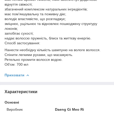
відчуття свіжості;
збагачений комплексом натуральних інгредієнтів;
має пом'якшувальну та поживну дію;
володіє властивістю, що розгладжує;
зміцнює, ущільнює та відновлює пошкоджену структуру
локонів;
запобігає сухості;
надає волоссю пружність, блиск та життєву енергію.
Спосіб застосування:
Нанести необхідну кількість шампуню на вологе волосся.
Спінити легкими рухами, що масажують.
Ретельно промити волосся водою.
Об'єм: 700 мл
Приховати
Характеристики
Основні
Виробник
Daeng Gi Meo Ri