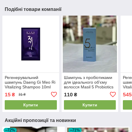
Подібні товари компанії
Регенерувальний
Шампунь з пробіотиками
Реге
шампунь Daeng Gi Meo Ri
для ідеального об'єму
шамп
Vitalizing Shampoo 10ml
волосся Masil 5 Probiotics
Vita
20/03/26
Perfect Volume Shampoo
15
110
545
₴
₴
31 ₴
50ml
Купити
Купити
Акційні пропозиції та новинки
–72%
–71%