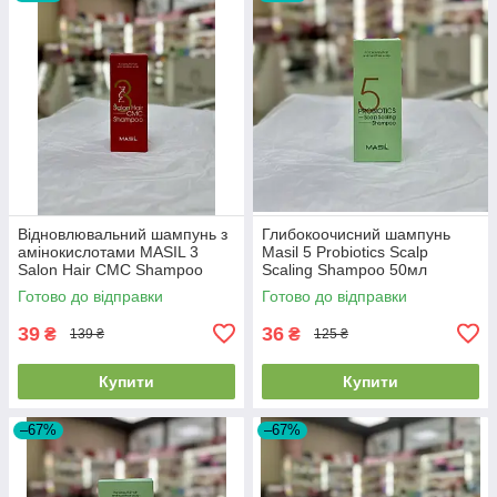
Відновлювальний шампунь з
Глибокоочисний шампунь
амінокислотами MASIL 3
Masil 5 Probiotics Scalp
Salon Hair CMC Shampoo
Scaling Shampoo 50мл
50мл EXP 03/08/2026
23/05/26
Готово до відправки
Готово до відправки
39
36
₴
₴
139 ₴
125 ₴
Купити
Купити
–67%
–67%