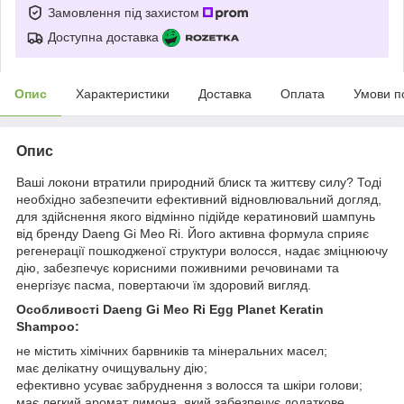
Замовлення під захистом
Доступна доставка
Опис
Характеристики
Доставка
Оплата
Умови п
Опис
Ваші локони втратили природний блиск та життєву силу? Тоді
необхідно забезпечити ефективний відновлювальний догляд,
для здійснення якого відмінно підійде кератиновий шампунь
від бренду Daeng Gi Meo Ri. Його активна формула сприяє
регенерації пошкодженої структури волосся, надає зміцнюючу
дію, забезпечує корисними поживними речовинами та
енергізує пасма, повертаючи їм здоровий вигляд.
Особливості Daeng Gi Meo Ri Egg Planet Keratin
Shampoo:
не містить хімічних барвників та мінеральних масел;
має делікатну очищувальну дію;
ефективно усуває забруднення з волосся та шкіри голови;
має легкий аромат лимона, який забезпечує додаткове