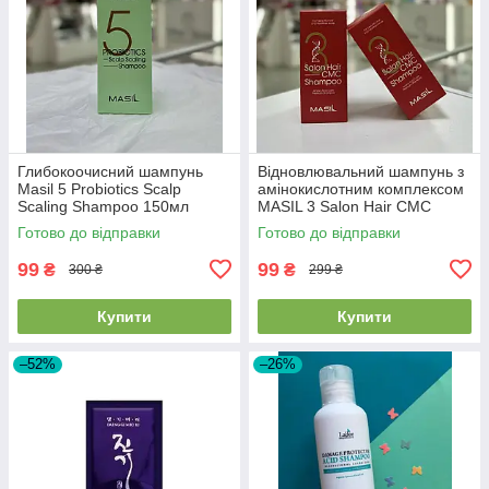
Глибокоочисний шампунь
Відновлювальний шампунь з
Masil 5 Probiotics Scalp
амінокислотним комплексом
Scaling Shampoo 150мл
MASIL 3 Salon Hair CMC
EXP23/05/26
Shampoo 150мл EXP
Готово до відправки
Готово до відправки
03/08/2026
99
99
₴
₴
300 ₴
299 ₴
Купити
Купити
–52%
–26%