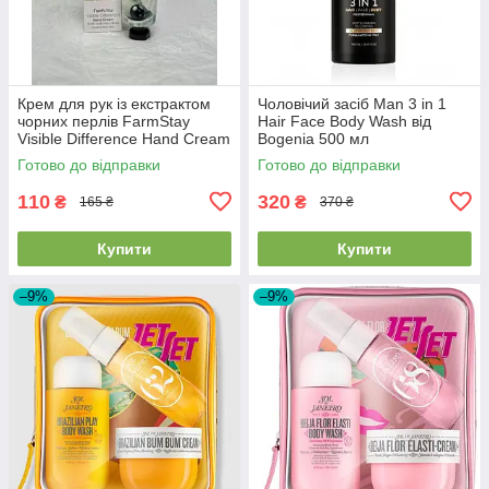
Крем для рук із екстрактом
Чоловічий засіб Man 3 in 1
чорних перлів FarmStay
Hair Face Body Wash від
Visible Difference Hand Cream
Bogenia 500 мл
Black Pearl 100мл
Готово до відправки
Готово до відправки
110
320
₴
₴
165 ₴
370 ₴
Купити
Купити
–9%
–9%