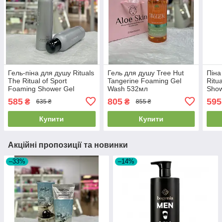
Гель-піна для душу Rituals
Гель для душу Tree Hut
Піна
​The Ritual of Sport
Tangerine Foaming Gel
Ritu
Foaming Shower Gel
Wash 532мл
Show
200мл
585
805
595
₴
₴
635 ₴
855 ₴
Купити
Купити
Акційні пропозиції та новинки
–33%
–14%