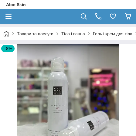
Aloe Skin
Товари та послуги
Тіло і ванна
Гель і крем для тіла
–8%