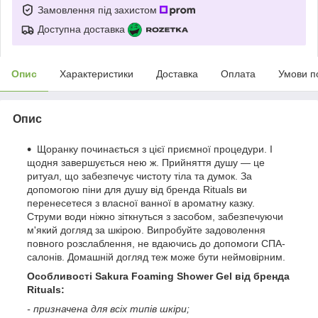
Замовлення під захистом
Доступна доставка
Опис
Характеристики
Доставка
Оплата
Умови п
Опис
Щоранку починається з цієї приємної процедури. І
щодня завершується нею ж. Прийняття душу — це
ритуал, що забезпечує чистоту тіла та думок. За
допомогою піни для душу від бренда Rituals ви
перенесетеся з власної ванної в ароматну казку.
Струми води ніжно зіткнуться з засобом, забезпечуючи
м'який догляд за шкірою. Випробуйте задоволення
повного розслаблення, не вдаючись до допомоги СПА-
салонів. Домашній догляд теж може бути неймовірним.
Особливості Sakura Foaming Shower Gel від бренда
Rituals:
- призначена для всіх типів шкіри;