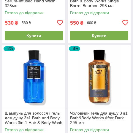
Serum-Infused Hand Wash
Bath & Body Works Single
325мл
Barrel Bourbon 295 мл
Готово до відправки
Готово до відправки
530
550
₴
₴
580 ₴
600 ₴
Купити
Купити
–8%
–8%
Шампунь для волосся і гель
Чоловічий гель для душу 3 в1
для душу 3в1 Bath and Body
Bath&Body Works After Dark
Works 3in-1 Hair & Body Wash
295 мл
Ocean
Готово до відправки
Готово до відправки