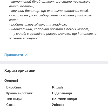
- витончений білий флакон, що стане прикрасою
ванної полички;
- зручний дозатор, що економно витрачає засіб;
- очищає шкіру від забруднень і надлишку шкірного
сала;
- робить шкіру м'якою та гладкою;
- надихальний, солодкий аромат Cherry Blossom;
— у складі є органічне рисове молоко, що інтенсивно
живить епідерміс.
Приховати
Характеристики
Основні
Виробник
Rituals
Країна виробник
Нідерланди
Тип шкіри
Всі типи шкіри
Стать
Унісекс