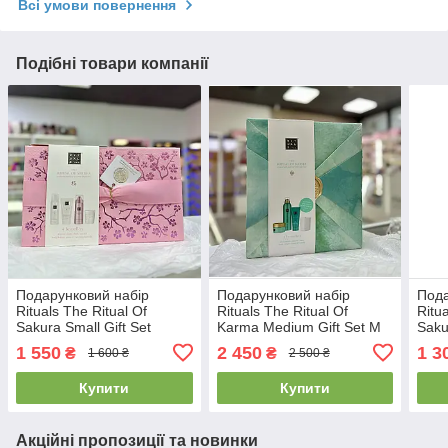
Всі умови повернення
Подібні товари компанії
Подарунковий набір
Подарунковий набір
Пода
Rituals The Ritual Of
Rituals The Ritual Of
Ritu
Sakura Small Gift Set
Karma Medium Gift Set M
Saku
1 550
2 450
1 3
₴
₴
1 600 ₴
2 500 ₴
Купити
Купити
Акційні пропозиції та новинки