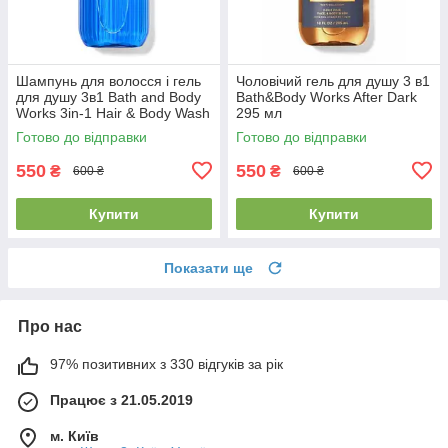
Шампунь для волосся і гель
Чоловічий гель для душу 3 в1
для душу 3в1 Bath and Body
Bath&Body Works After Dark
Works 3in-1 Hair & Body Wash
295 мл
Ocean
Готово до відправки
Готово до відправки
550
550
₴
₴
600 ₴
600 ₴
Купити
Купити
Показати ще
Про нас
97% позитивних з 330 відгуків за рік
Працює з 21.05.2019
м. Київ