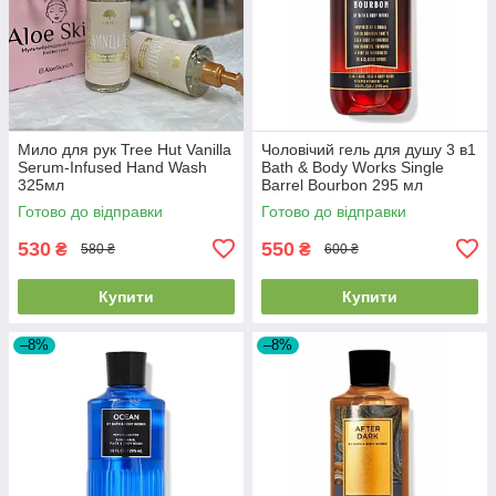
Мило для рук Tree Hut Vanilla
Чоловічий гель для душу 3 в1
Serum-Infused Hand Wash
Bath & Body Works Single
325мл
Barrel Bourbon 295 мл
Готово до відправки
Готово до відправки
530
550
₴
₴
580 ₴
600 ₴
Купити
Купити
–8%
–8%