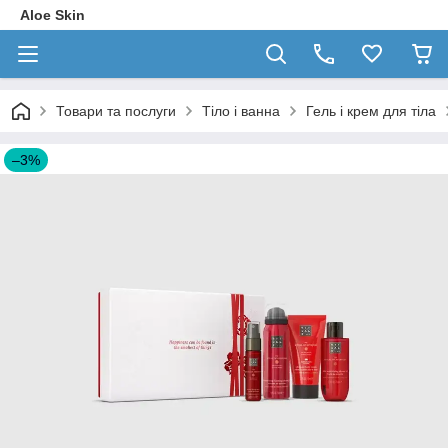
Aloe Skin
Товари та послуги
Тіло і ванна
Гель і крем для тіла
–3%