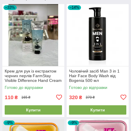
–33%
–14%
Крем для рук із екстрактом
Чоловічий засіб Man 3 in 1
чорних перлів FarmStay
Hair Face Body Wash від
Visible Difference Hand Cream
Bogenia 500 мл
Black Pearl 100мл
Готово до відправки
Готово до відправки
110
320
₴
₴
165 ₴
370 ₴
Купити
Купити
–9%
–9%