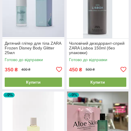
Дитячий глітер для тіла ZARA
Чоловічий дезодорант-спрей
Frozen Disney Body Glitter
ZARA Lisboa 150ml (без
25мл
упаковки)
Готово до відправки
Готово до відправки
350
450
₴
₴
400 ₴
500 ₴
Купити
Купити
–9%
–9%