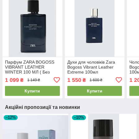
Парфум ZARA BOGOSS
Духи для чоловіків Zara
Чоло
VIBRANT LEATHER
Bogoss Vibrant Leather
Bogo
WINTER 100 МЛ ( Без
Extreme 100мл
100м
коробки)
1 099
1 550
1 2
₴
₴
1 149 ₴
1 600 ₴
Купити
Купити
Акційні пропозиції та новинки
–12%
–10%