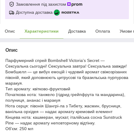
Замовлення під захистом
Доступна доставка
Опис
Характеристики
Доставка
Оплата
Умови 
Опис
Парфумерний спрей Bombshell Victoria's Secret —
Сексуальна сьогодні! Сексуальна завтра! Сексуальна завжди!
Бомбшелл — це вибух емоцій і чудовий аромат свіжозрізаних
півоній, який доповнюють цитрусові та бразильська пурпурова
маракуя.
Тип аромату: квітково-фруктовий
Початкова нота: танжело (гідрид грейпфрута та мандарина),
полуниця, ананас і маракуя
Нота серця: півонія Шангрі-ла з Тибету, жасмин, брусниця,
ванільна орхідея — надає аромату кремовий елемент
Кінцева нота: кашмеран, мускат, італійська сосна Sunstruck
Pine — надає аромату неповторному відтінку.
Об'єм: 250 мл