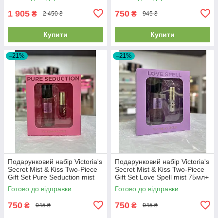
1 905
750
₴
₴
2 450 ₴
945 ₴
Купити
Купити
–21%
–21%
Подарунковий набір Victoria's
Подарунковий набір Victoria's
Secret Mist & Kiss Two-Piece
Secret Mist & Kiss Two-Piece
Gift Set Pure Seduction mist
Gift Set Love Spell mist 75мл+
75мл+ lip oil 3.2г
lip oil 3.2г
Готово до відправки
Готово до відправки
750
750
₴
₴
945 ₴
945 ₴