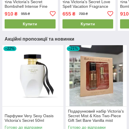
тіла Victoria's Secret
тіла Victoria's Secret Love
тіла 
Bombshell Intense Fine
Spell Vacation Fragrance
Bomb
Fragrance Mist 250мл
Mist 250 ml
Frag
910
655
910
₴
₴
955 ₴
700 ₴
Купити
Купити
Акційні пропозиції та новинки
–22%
–21%
Подарунковий набір Victoria's
Парфуми Very Sexy Oasis
Secret Mist & Kiss Two-Piece
Victoria's Secret 50ml
Gift Set Bare Vanilla mist
75мл+ lip oil 3.2г
Готово до відправки
Готово до відправки