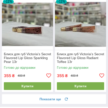
–11%
–11%
Блиск для губ Victoria's Secret
Блиск для губ Victoria's Secret
Flavored Lip Gloss Sparkling
Flavored Lip Gloss Radiant
Pear 13г
Toffee 13г
Готово до відправки
Готово до відправки
355
355
₴
₴
400 ₴
400 ₴
Купити
Купити
Показати ще