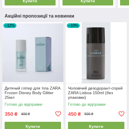
Купити
Купити
Акційні пропозиції та новинки
–12%
–10%
Дитячий глітер для тіла ZARA
Чоловічий дезодорант-спрей
Frozen Disney Body Glitter
ZARA Lisboa 150ml (без
25мл
упаковки)
Готово до відправки
Готово до відправки
350
450
₴
₴
400 ₴
500 ₴
Купити
Купити