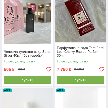
Парфумована вода Tom Ford
Чоловіча туалетна вода Zara
Lost Cherry Eau de Parfum
Silver 40мл (без коробки)
30ml
Готово до відправки
Готово до відправки
505
7 750
₴
₴
555 ₴
8 500 ₴
Купити
Купити
–8%
–8%