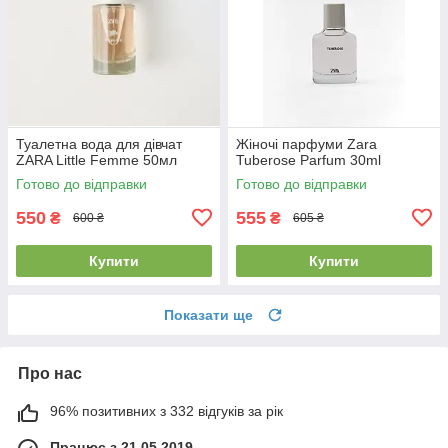
Туалетна вода для дівчат
Жіночі парфуми Zara
ZARA Little Femme 50мл
Tuberose Parfum 30ml
Готово до відправки
Готово до відправки
550
555
₴
₴
600 ₴
605 ₴
Купити
Купити
Показати ще
Про нас
96% позитивних з 332 відгуків за рік
Працює з 21.05.2019