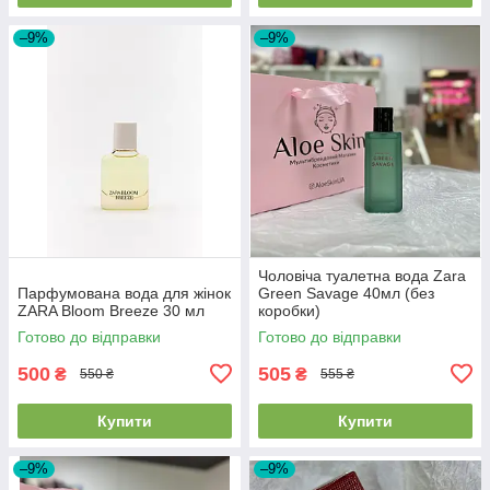
–9%
–9%
Чоловіча туалетна вода Zara
Парфумована вода для жінок
Green Savage 40мл (без
ZARA Bloom Breeze 30 мл
коробки)
Готово до відправки
Готово до відправки
500
505
₴
₴
550 ₴
555 ₴
Купити
Купити
–9%
–9%