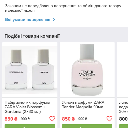
Законом не передбачено повернення та обмін даного товару
належної якості
Всі умови повернення
Подібні товари компанії
Набір жіночих парфумів
Жіночі парфуми ZARA
Жін
ZARA Violet Blossom +
Tender Magnolia 90мл
вода
Gardenia (2×30 мл)
30м
850
850
800
₴
₴
900 ₴
900 ₴