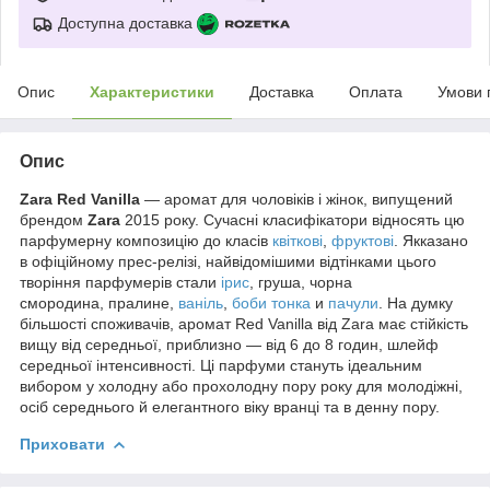
Доступна доставка
Опис
Характеристики
Доставка
Оплата
Умови 
Опис
Zara Red Vanilla
— аромат для чоловіків і жінок, випущений
брендом
Zara
2015 року. Сучасні класифікатори відносять цю
парфумерну композицію до класів
квіткові
,
фруктові
. Якказано
в офіційному прес-релізі, найвідомішими відтінками цього
творіння парфумерів стали
ірис
, груша, чорна
смородина, пралине,
ваніль
,
боби тонка
и
пачули
. На думку
більшості споживачів, аромат Red Vanilla від Zara має стійкість
вищу від середньої, приблизно — від 6 до 8 годин, шлейф
середньої інтенсивності. Ці парфуми стануть ідеальним
вибором у холодну або прохолодну пору року для молодіжні,
осіб середнього й елегантного віку вранці та в денну пору.
Приховати