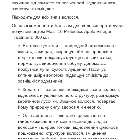
захищає від ламкості та посіченості. Чудово живить,
зволожує та зміцнює.
Підходить для всіх типів волосся.
Основні компоненти Бальзам для волосся проти лупи з
яблучним оцтом Masil 10 Probiotics Apple Vinegar
Treatment, 300 мл
Екстракт центели — природний антиоксидант,
живить, захищає, покращує обмінні процеси в
шкірі голови, покращує функції сальних залоз,
нормалізує вироблення себуму, допомагає
позбутися лупи, сухості, лущення. Насичує
клітини шкіри вологою, підвищує стійкість до
зовнішніх подразників.
Колаген — заповнює пошкоджені зони волосся,
відновлює й ущільнює його структуру, розгладжує
кератинові лусочки. Зміцнює волосся, повертає
йому природну силу, здоров'я й енергію.
Олія арганова — дія олії спрямована на
глибоке живлення й комплексний догляд за
волоссям і шкірою голови, відновлення цілісності
пошкодженої структури волосся, зміцнення
волосяних цибулин, прискорення росту волосся,