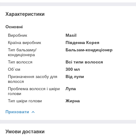
Характеристики
Основні
Виробник
Masil
Країна виробник
Південна Корея
Тип бальзаму/
Бальзам-кондиціонер
кондиціонера
Тип волосся
Всі типи волосся
Об`єм
300 мл
Призначення засобу для
Від лупи
волосся
Проблема волосся і шкіри
Лупа
голови
Тип шкіри голови
Жирна
Приховати
Умови доставки