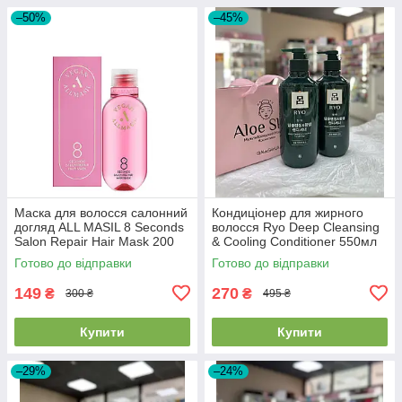
–50%
–45%
Маска для волосся салонний
Кондиціонер для жирного
догляд ALL MASIL 8 Seconds
волосся Ryo Deep Cleansing
Salon Repair Hair Mask 200
& Cooling Conditioner 550мл
мл 2026/07/21
Готово до відправки
Готово до відправки
149
270
₴
₴
300 ₴
495 ₴
Купити
Купити
–29%
–24%