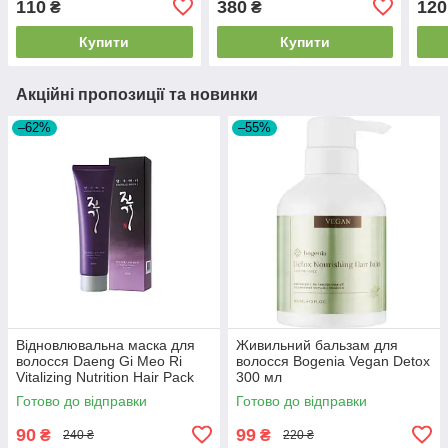
110
380
120
₴
₴
50ml
24.05.26
Sha
EXP2
Купити
Купити
Акційні пропозиції та новинки
–62%
–55%
Відновлювальна маска для
Живильний бальзам для
волосся Daeng Gi Meo Ri
волосся Bogenia Vegan Detox
Vitalizing Nutrition Hair Pack
300 мл
120ml EXP28/08/26
Готово до відправки
Готово до відправки
90
99
₴
₴
240 ₴
220 ₴