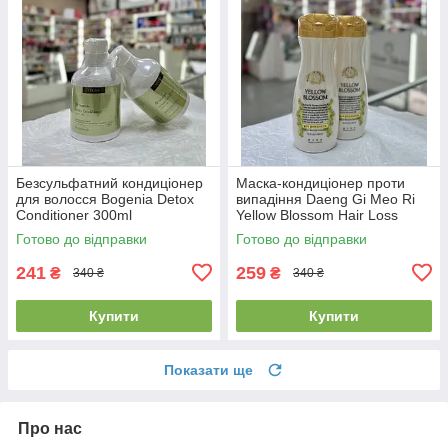
Безсульфатний кондиціонер
Маска-кондиціонер проти
для волосся Bogenia Detox
випадіння Daeng Gi Meo Ri
Conditioner 300ml
Yellow Blossom Hair Loss
Treatment 300мл
Готово до відправки
Готово до відправки
241
259
₴
₴
340 ₴
340 ₴
Купити
Купити
Показати ще
Про нас