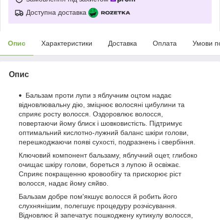
Доступна доставка
Опис
Характеристики
Доставка
Оплата
Умови п
Опис
Бальзам проти лупи з яблучним оцтом надає
відновлювальну дію, зміцнює волосяні цибулини та
сприяє росту волосся. Оздоровлює волосся,
повертаючи йому блиск і шовковистість. Підтримує
оптимальний кислотно-лужний баланс шкіри голови,
перешкоджаючи появі сухості, подразнень і свербіння.
Ключовий компонент бальзаму, яблучний оцет, глибоко
очищає шкіру голови, бореться з лупою й освіжає.
Сприяє покращенню кровообігу та прискорює ріст
волосся, надає йому сяйво.
Бальзам добре пом'якшує волосся й робить його
слухнянішим, полегшує процедуру розчісування.
Відновлює й запечатує пошкоджену кутикулу волосся,