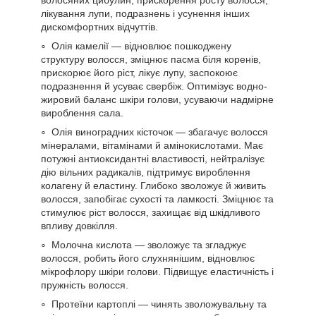
лікування лупи, подразнень і усунення інших
дискомфортних відчуттів.
Олія камелії — відновлює пошкоджену
структуру волосся, зміцнює пасма біля коренів,
прискорює його ріст, лікує лупу, заспокоює
подразнення й усуває свербіж. Оптимізує водно-
жировий баланс шкіри голови, усуваючи надмірне
вироблення сала.
Олія виноградних кісточок — збагачує волосся
мінералами, вітамінами й амінокислотами. Має
потужні антиоксидантні властивості, нейтралізує
дію вільних радикалів, підтримує вироблення
колагену й еластину. Глибоко зволожує й живить
волосся, запобігає сухості та ламкості. Зміцнює та
стимулює ріст волосся, захищає від шкідливого
впливу довкілля.
Молочна кислота — зволожує та згладжує
волосся, робить його слухнянішим, відновлює
мікрофлору шкіри голови. Підвищує еластичність і
пружність волосся.
Протеїни картоплі — чинять зволожувальну та