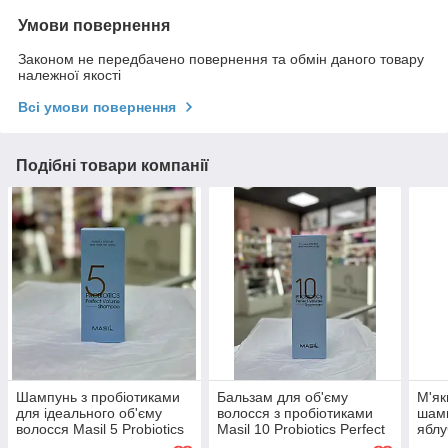
Умови повернення
Законом не передбачено повернення та обмін даного товару
належної якості
Всі умови повернення
Подібні товари компанії
Шампунь з пробіотиками
Бальзам для об'єму
М'як
для ідеального об'єму
волосся з пробіотиками
шамп
волосся Masil 5 Probiotics
Masil 10 Probiotics Perfect
яблу
Perfect Volume Shampoo
Volume Treatment 300мл
Prob