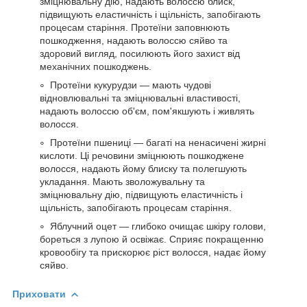
зміцнювальну дію, надають волоссю блиск,
підвищують еластичність і щільність, запобігають
процесам старіння. Протеїни заповнюють
пошкодження, надають волоссю сяйво та
здоровий вигляд, посилюють його захист від
механічних пошкоджень.
Протеїни кукурудзи — мають чудові
відновлювальні та зміцнювальні властивості,
надають волоссю об'єм, пом'якшують і живлять
волосся.
Протеїни пшениці — багаті на ненасичені жирні
кислоти. Ці речовини зміцнюють пошкоджене
волосся, надають йому блиску та полегшують
укладання. Мають зволожувальну та
зміцнювальну дію, підвищують еластичність і
щільність, запобігають процесам старіння.
Яблучний оцет — глибоко очищає шкіру голови,
бореться з лупою й освіжає. Сприяє покращенню
кровообігу та прискорює ріст волосся, надає йому
сяйво.
Приховати