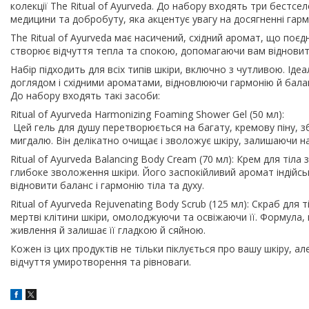
колекції The Ritual of Ayurveda. До набору входять три бест
медицини та добробуту, яка акцентує увагу на досягненні гармо
The Ritual of Ayurveda має насичений, східний аромат, що поєд
створює відчуття тепла та спокою, допомагаючи вам відновит
Набір підходить для всіх типів шкіри, включно з чутливою. Ід
доглядом і східними ароматами, відновлюючи гармонію й бала
До набору входять такі засоби:
Ritual of Ayurveda Harmonizing Foaming Shower Gel (50 мл):
Цей гель для душу перетворюється на багату, кремову піну, з
мигдалю. Він делікатно очищає і зволожує шкіру, залишаючи на
Ritual of Ayurveda Balancing Body Cream (70 мл): Крем для ті
глибоке зволоження шкіри. Його заспокійливий аромат індійс
відновити баланс і гармонію тіла та духу.
Ritual of Ayurveda Rejuvenating Body Scrub (125 мл): Скраб для
мертві клітини шкіри, омолоджуючи та освіжаючи її. Формула, щ
живлення й залишає її гладкою й сяйною.
Кожен із цих продуктів не тільки піклується про вашу шкіру, 
відчуття умиротворення та рівноваги.