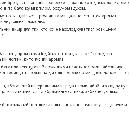
селери бренда, натхненні аюрведою — давньою індійською системо
нії та балансу між тілом, розумом і духом.
нує ноти індійської троянди та мигдальної олії. Цей аромат
и внутрішню гармонію.
еальний вибір для тих, хто хоче насолоджуватися розкішним
нс.
багачену ароматами індійської троянди та олії солодкого
 ній легкий, витончений аромат.
ла з багатою текстурою й поживними властивостями забезпечує
ької троянди та поживна дія олії солодкого мигдалю допомагают
 тіла, збагачений натуральними інгредієнтами, дбайливо відлущує
о містить цінні олії й абразивні частинки, забезпечує шкірі
але й покликаний поліпшити ваше загальне самопочуття, даруючи