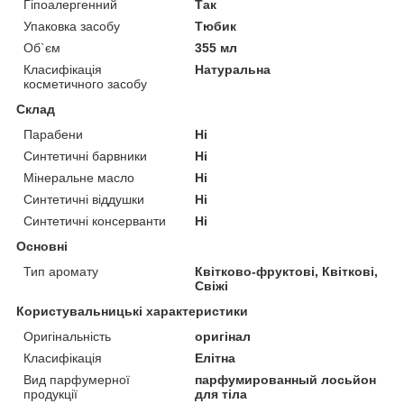
Гіпоалергенний
Так
Упаковка засобу
Тюбик
Об`єм
355 мл
Класифікація
Натуральна
косметичного засобу
Склад
Парабени
Ні
Синтетичні барвники
Ні
Мінеральне масло
Ні
Синтетичні віддушки
Ні
Синтетичні консерванти
Ні
Основні
Тип аромату
Квітково-фруктові, Квіткові,
Свіжі
Користувальницькі характеристики
Оригінальність
оригінал
Класифікація
Елітна
Вид парфумерної
парфумированный лосьйон
продукції
для тіла