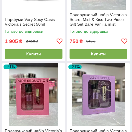
Подарунковий набір Victoria's
Парфуми Very Sexy Oasis
Secret Mist & Kiss Two-Piece
Victoria's Secret 50ml
Gift Set Bare Vanilla mist
75мл+ lip oil 3.2г
Готово до відправки
Готово до відправки
1 905
750
₴
₴
2 450 ₴
945 ₴
Купити
Купити
–21%
–21%
Подарунковий набір Victoria's
Подарунковий набір Victoria's