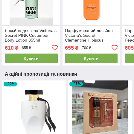
Лосьйон для тіла Victoria's
Парфумований лосьйон
Пар
Secret PINK Cucumber
Victoria's Secret
Vict
Body Lotion 355ml
Clementine Hibiscus
Peac
Hydrating Body Lotion
Loti
610
655
605
₴
₴
655 ₴
700 ₴
Купити
Купити
Акційні пропозиції та новинки
–22%
–21%