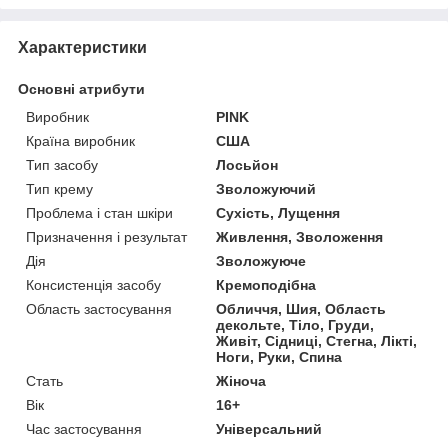
Характеристики
Основні атрибути
Виробник
PINK
Країна виробник
США
Тип засобу
Лосьйон
Тип крему
Зволожуючий
Проблема і стан шкіри
Сухість, Лущення
Призначення і результат
Живлення, Зволоження
Дія
Зволожуюче
Консистенція засобу
Кремоподібна
Область застосування
Обличчя, Шия, Область
декольте, Тіло, Груди,
Живіт, Сідниці, Стегна, Лікті,
Ноги, Руки, Спина
Стать
Жіноча
Вік
16+
Час застосування
Універсальний