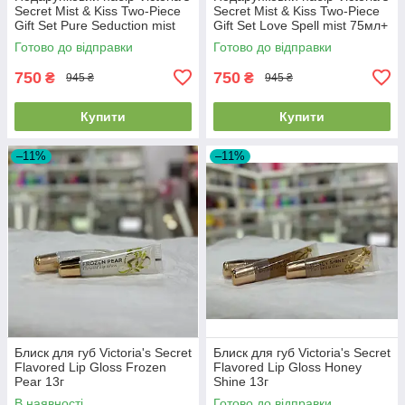
Secret Mist & Kiss Two-Piece
Secret Mist & Kiss Two-Piece
Gift Set Pure Seduction mist
Gift Set Love Spell mist 75мл+
75мл+ lip oil 3.2г
lip oil 3.2г
Готово до відправки
Готово до відправки
750
750
₴
₴
945 ₴
945 ₴
Купити
Купити
–11%
–11%
Блиск для губ Victoria's Secret
Блиск для губ Victoria's Secret
Flavored Lip Gloss Frozen
Flavored Lip Gloss Honey
Pear 13г
Shine 13г
В наявності
Готово до відправки