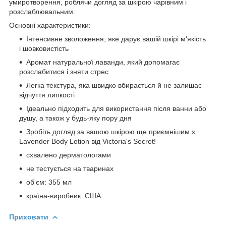
умиротворення, роблячи догляд за шкірою чарівним і
розслаблювальним.
Основні характеристики:
Інтенсивне зволоження, яке дарує вашій шкірі м'якість
і шовковистість
Аромат натуральної лаванди, який допомагає
розслабитися і зняти стрес
Легка текстура, яка швидко вбирається й не залишає
відчуття липкості
Ідеально підходить для використання після ванни або
душу, а також у будь-яку пору дня
Зробіть догляд за вашою шкірою ще приємнішим з
Lavender Body Lotion від Victoria's Secret!
схвалено дерматологами
не тестується на тваринах
об'єм: 355 мл
країна-виробник: США
Приховати