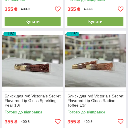
355
355
₴
₴
400 ₴
400 ₴
Купити
Купити
–11%
–11%
Блиск для губ Victoria's Secret
Блиск для губ Victoria's Secret
Flavored Lip Gloss Sparkling
Flavored Lip Gloss Radiant
Pear 13г
Toffee 13г
Готово до відправки
Готово до відправки
355
355
₴
₴
400 ₴
400 ₴