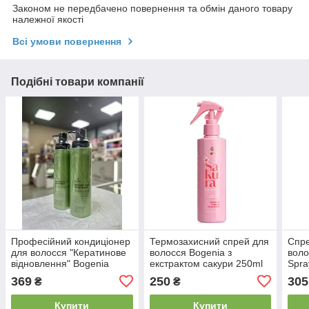
Законом не передбачено повернення та обмін даного товару
належної якості
Всі умови повернення
Подібні товари компанії
Професійний кондиціонер
Термозахисний спрей для
Спре
для волосся "Кератинове
волосся Bogenia з
воло
відновлення" Bogenia
екстрактом сакури 250ml
Spra
Professional Conditioner
369
250
305
₴
₴
Keratin Recovery 400ml
Купити
Купити