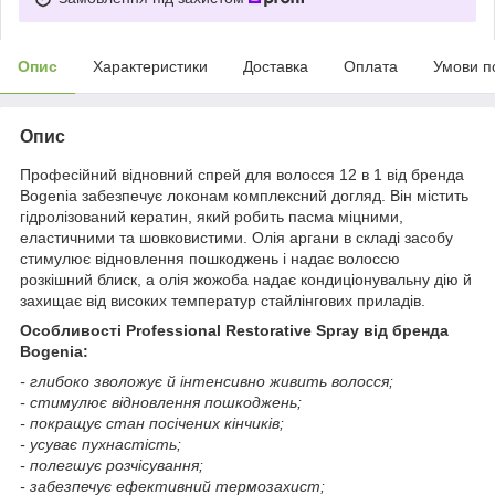
Опис
Характеристики
Доставка
Оплата
Умови п
Опис
Професійний відновний спрей для волосся 12 в 1 від бренда
Bogenia забезпечує локонам комплексний догляд. Він містить
гідролізований кератин, який робить пасма міцними,
еластичними та шовковистими. Олія аргани в складі засобу
стимулює відновлення пошкоджень і надає волоссю
розкішний блиск, а олія жожоба надає кондиціонувальну дію й
захищає від високих температур стайлінгових приладів.
Особливості Professional Restorative Spray від бренда
Bogenia:
- глибоко зволожує й інтенсивно живить волосся;
- стимулює відновлення пошкоджень;
- покращує стан посічених кінчиків;
- усуває пухнастість;
- полегшує розчісування;
- забезпечує ефективний термозахист;