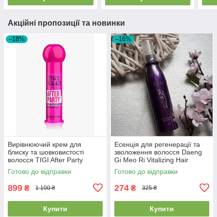
Акційні пропозиції та новинки
–18%
–16%
Вирівнюючий крем для
Есенція для регенерації та
блиску та шовковистості
зволоження волосся Daeng
волосся TIGI After Party
Gi Meo Ri Vitalizing Hair
Super Smoothing Cream
Essence 100ml
Готово до відправки
Готово до відправки
899
274
₴
₴
1 100 ₴
325 ₴
Купити
Купити