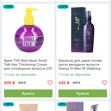
–13%
–11%
Крем TIGI Bed Head Small
Емульсія для шкіри голови
Talk Hair Thickening Cream
проти випадіння волосся
для потовщення волосся 125
Daeng Gi Meo Ri Vitalizing
мл
Scalp Pack For Hair-Loss 145
Готово до відправки
Готово до відправки
мл
699
445
₴
₴
800 ₴
500 ₴
Купити
Купити
–10%
–8%