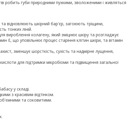
тів робить губи природними пухкими, зволоженими і живляться
у та відновлюють шкірний бар'єр, загоюють тріщини,
ь тонких ліній.
ля вироблення колагену, який зміцнює шкіру та розгладжує
ін E, що уповільнює процес старіння клітин шкіри, та вітамін
ахист, зменшує шорсткість, сухість та надмірне лущення,
кислоти для підтримки мікробіоми та підвищення загальної
абасу у складі.
кими з красивим відтінком.
 об'ємними та соковитими.
х.