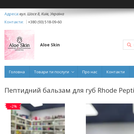
вул. Шосе 8, Київ, Україна
+380 (93) 518-09-60
Aloe Skin
Головна
Товари ти послуги
Про нас
Контакти
Пептидний бальзам для губ Rhode Peptide
–2%