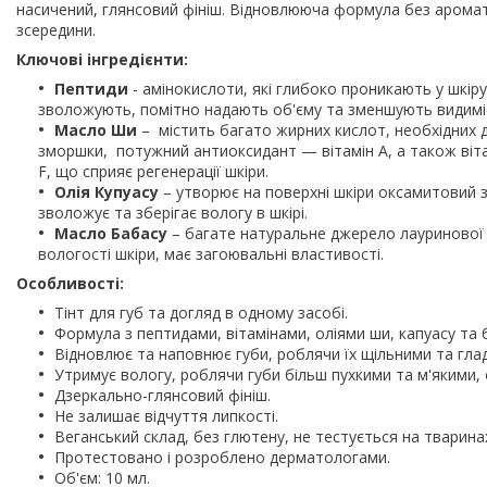
насичений, глянсовий фініш. Відновлююча формула без арома
зсередини.
Ключові інгредієнти:
Пептиди
- амінокислоти, які глибоко проникають у шкір
зволожують, помітно надають об'єму та зменшують видиміст
Масло Ши
– містить багато жирних кислот, необхідних д
зморшки, потужний антиоксидант — вітамін A, а також вітам
F, що сприяє регенерації шкіри.
Олія Купуасу
– утворює на поверхні шкіри оксамитовий з
зволожує та зберігає вологу в шкірі.
Масло Бабасу
– багате натуральне джерело лауринової 
вологості шкіри, має загоювальні властивості.
Особливості:
Тінт для губ та догляд в одному засобі.
Формула з пептидами, вітамінами, оліями ши, капуасу та б
Відновлює та наповнює губи, роблячи їх щільними та глад
Утримує вологу, роблячи губи більш пухкими та м'якими,
Дзеркально-глянсовий фініш.
Не залишає відчуття липкості.
Веганський склад, без глютену, не тестується на тварина
Протестовано і розроблено дерматологами.
Об'єм: 10 мл.