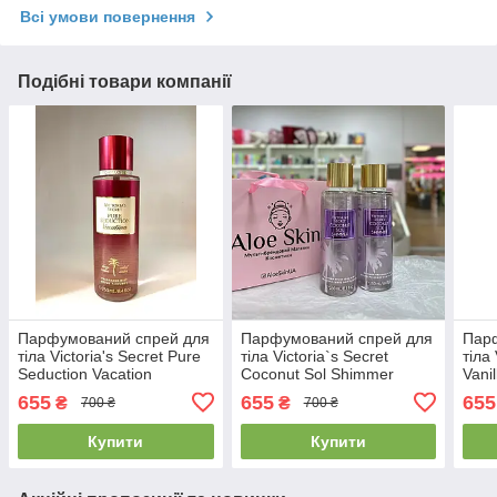
Всі умови повернення
Подібні товари компанії
Парфумований спрей для
Парфумований спрей для
Пар
тіла Victoria's Secret Pure
тіла Victoria`s Secret
тіла 
Seduction Vacation
Coconut Sol Shimmer
Vani
Fragrance Mist 250 мл
Fragrance Mist 250мл
250
655
655
655
₴
₴
700 ₴
700 ₴
Купити
Купити