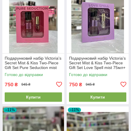
Подарунковий набір Victoria's
Подарунковий набір Victoria's
Secret Mist & Kiss Two-Piece
Secret Mist & Kiss Two-Piece
Gift Set Pure Seduction mist
Gift Set Love Spell mist 75мл+
75мл+ lip oil 3.2г
lip oil 3.2г
Готово до відправки
Готово до відправки
750
750
₴
₴
945 ₴
945 ₴
Купити
Купити
–11%
–11%