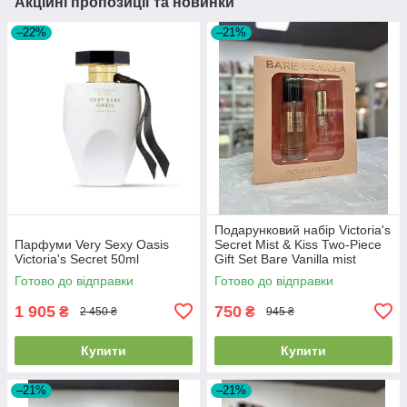
Акційні пропозиції та новинки
–22%
–21%
Подарунковий набір Victoria's
Парфуми Very Sexy Oasis
Secret Mist & Kiss Two-Piece
Victoria's Secret 50ml
Gift Set Bare Vanilla mist
75мл+ lip oil 3.2г
Готово до відправки
Готово до відправки
1 905
750
₴
₴
2 450 ₴
945 ₴
Купити
Купити
–21%
–21%