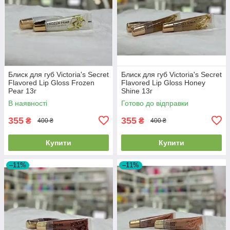
Блиск для губ Victoria's Secret
Блиск для губ Victoria's Secret
Flavored Lip Gloss Frozen
Flavored Lip Gloss Honey
Pear 13г
Shine 13г
В наявності
Готово до відправки
355
355
₴
₴
400 ₴
400 ₴
Купити
Купити
–11%
–11%