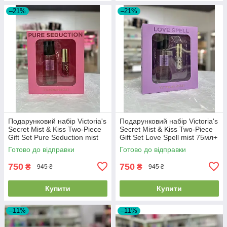
–21%
–21%
Подарунковий набір Victoria's
Подарунковий набір Victoria's
Secret Mist & Kiss Two-Piece
Secret Mist & Kiss Two-Piece
Gift Set Pure Seduction mist
Gift Set Love Spell mist 75мл+
75мл+ lip oil 3.2г
lip oil 3.2г
Готово до відправки
Готово до відправки
750
750
₴
₴
945 ₴
945 ₴
Купити
Купити
–11%
–11%