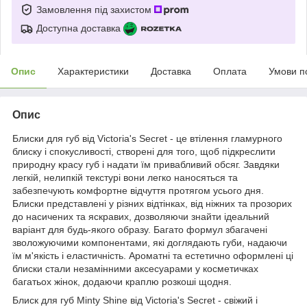
Замовлення під захистом
Доступна доставка
Опис
Характеристики
Доставка
Оплата
Умови п
Опис
Блиски для губ від Victoria's Secret - це втілення гламурного
блиску і спокусливості, створені для того, щоб підкреслити
природну красу губ і надати їм привабливий обсяг. Завдяки
легкій, нелипкій текстурі вони легко наносяться та
забезпечують комфортне відчуття протягом усього дня.
Блиски представлені у різних відтінках, від ніжних та прозорих
до насичених та яскравих, дозволяючи знайти ідеальний
варіант для будь-якого образу. Багато формул збагачені
зволожуючими компонентами, які доглядають губи, надаючи
їм м'якість і еластичність. Ароматні та естетично оформлені ці
блиски стали незамінними аксесуарами у косметичках
багатьох жінок, додаючи краплю розкоші щодня.
Блиск для губ Minty Shine від Victoria's Secret - свіжий і