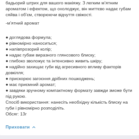
бадьорий штрих для вашого макіяжу. З легким м'ятним
ароматом і ефектом, що охолоджує, він миттєво надає губам
сяйва і об'єм, створюючи відчуття свіжості.
-м'ятний аромат
● доглядова формула;
● рівномірно наноситься;
● напівпрозорий колір;
● надає губам виразного глянсового блиску;
● глибоко зволожує та інтенсивно живить шкіру;
● надійно захищає губи від агресивного впливу факторів
довкілля;
● прискорює загоєння дрібних пошкоджень;
● має приємний аромат;
● завдяки зручному компактному формату завжди зможе бути
під рукою.
Спосіб використання: нанесіть необхідну кількість блиску на
губи і рівномірно розподіліть.
Обсяг: 13г
Приховати