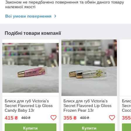
Законом не передбачено повернення та обмін даного товару
належної якості
Всі умови повернення
Подібні товари компанії
Блиск для губ Victoria's
Блиск для губ Victoria's
Блис
Secret Flavored Lip Gloss
Secret Flavored Lip Gloss
Secr
Candy Baby 13г
Frozen Pear 13г
Coco
415
355
355
₴
₴
460 ₴
400 ₴
Купити
Купити