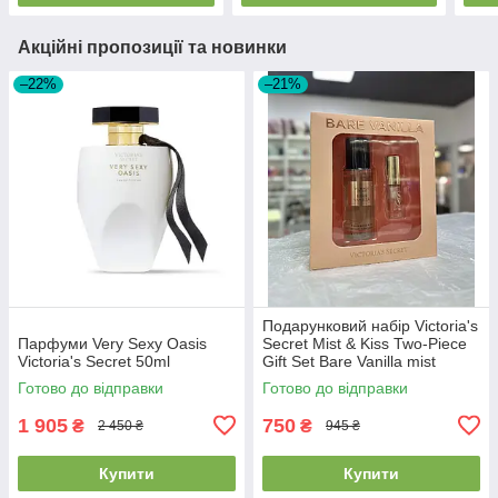
Акційні пропозиції та новинки
–22%
–21%
Подарунковий набір Victoria's
Парфуми Very Sexy Oasis
Secret Mist & Kiss Two-Piece
Victoria's Secret 50ml
Gift Set Bare Vanilla mist
75мл+ lip oil 3.2г
Готово до відправки
Готово до відправки
1 905
750
₴
₴
2 450 ₴
945 ₴
Купити
Купити