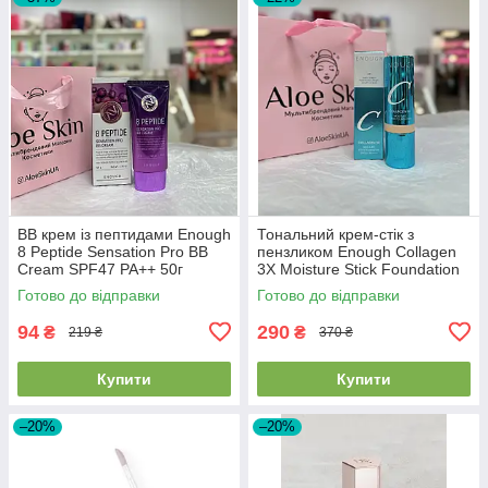
BB крем із пептидами Enough
Тональний крем-стік з
8 Peptide Sensation Pro BB
пензликом Enough Collagen
Cream SPF47 PA++ 50г
3X Moisture Stick Foundation
EXP2026/07/24
SPF50+PA++++ #21 Natural
Готово до відправки
Готово до відправки
Beige 14г
94
290
₴
₴
219 ₴
370 ₴
Купити
Купити
–20%
–20%