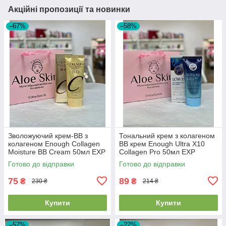
Акційні пропозиції та новинки
–67%
–58%
Зволожуючий крем-ВВ з
Тональний крем з колагеном
колагеном Enough Collagen
BB крем Enough Ultra X10
Moisture BB Cream 50мл EXP
Collagen Pro 50мл EXP
2026.01.18
2026/07/24
Готово до відправки
Готово до відправки
75
89
₴
₴
230 ₴
214 ₴
Купити
Купити
–57%
–22%