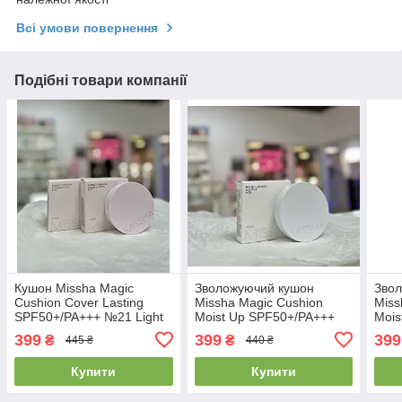
Всі умови повернення
Подібні товари компанії
Кушон Missha Magic
Зволожуючий кушон
Зво
Cushion Cover Lasting
Missha Magic Cushion
Miss
SPF50+/PA+++ №21 Light
Moist Up SPF50+/PA+++
Mois
Beige 15г
№23 Natural Beige 15г
№21 
399
399
399
₴
₴
445 ₴
440 ₴
Купити
Купити