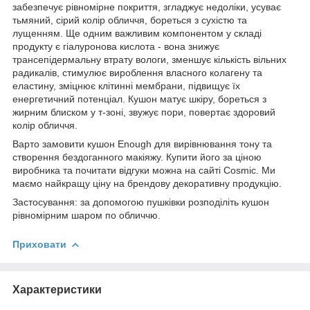
забезпечує рівномірне покриття, згладжує недоліки, усуває
тьмяний, сірий колір обличчя, бореться з сухістю та
лущенням. Ще одним важливим компонентом у складі
продукту є гіалуронова кислота - вона знижує
трансепідермальну втрату вологи, зменшує кількість вільних
радикалів, стимулює вироблення власного колагену та
еластину, зміцнює клітинні мембрани, підвищує їх
енергетичний потенціал. Кушон матує шкіру, бореться з
жирним блиском у т-зоні, звужує пори, повертає здоровий
колір обличчя.
Варто замовити кушон Enough для вирівнювання тону та
створення бездоганного макіяжу. Купити його за ціною
виробника та почитати відгуки можна на сайті Cosmic. Ми
маємо найкращу ціну на брендову декоративну продукцію.
Застосування: за допомогою пушківки розподіліть кушон
рівномірним шаром по обличчю.
Приховати
Характеристики