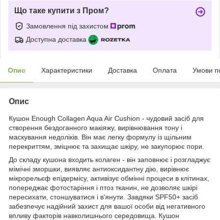
Що таке купити з Пром?
Замовлення під захистом
Доступна доставка
Опис
Характеристики
Доставка
Оплата
Умови п
Опис
Кушон Enough Collagen Aqua Air Cushion - чудовий засіб для
створення бездоганного макіяжу, вирівнювання тону і
маскування недоліків. Він має легку формулу із щільним
перекриттям, зміцнює та захищає шкіру, не закупорює пори.
До складу кушона входить колаген - він заповнює і розгладжує
мімічні зморшки, виявляє антиоксидантну дію, вирівнює
мікрорельєф епідермісу, активізує обмінні процеси в клітинах,
попереджає фотостаріння і птоз тканин, не дозволяє шкірі
пересихати, стоншуватися і в'янути. Завдяки SPF50+ засіб
забезпечує надійний захист для вашої особи від негативного
впливу факторів навколишнього середовища. Кушон