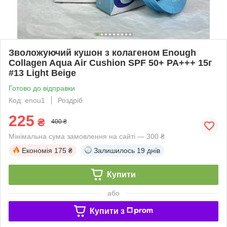
Зволожуючий кушон з колагеном Enough
Collagen Aqua Air Cushion SPF 50+ PA+++ 15г
#13 Light Beige
Готово до відправки
Код: enou1
Роздріб
225
₴
400 ₴
Мінімальна сума замовлення на сайті — 300 ₴
Економія
175 ₴
Залишилось
19 днів
Купити
або
Купити з