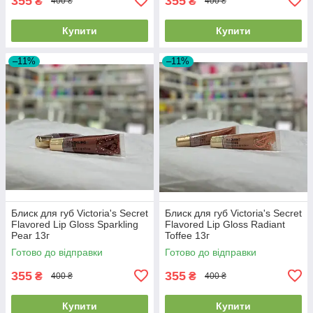
355
355
₴
₴
400 ₴
400 ₴
Купити
Купити
–11%
–11%
Блиск для губ Victoria's Secret
Блиск для губ Victoria's Secret
Flavored Lip Gloss Sparkling
Flavored Lip Gloss Radiant
Pear 13г
Toffee 13г
Готово до відправки
Готово до відправки
355
355
₴
₴
400 ₴
400 ₴
Купити
Купити