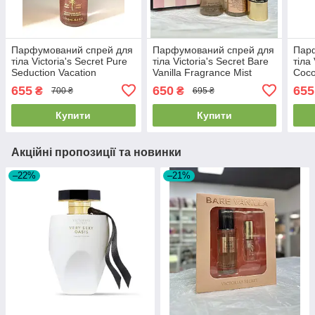
Парфумований спрей для
Парфумований спрей для
Пар
тіла Victoria's Secret Pure
тіла Victoria's Secret Bare
тіла 
Seduction Vacation
Vanilla Fragrance Mist
Coco
Fragrance Mist 250 мл
250ml
Frag
655
650
655
₴
₴
700 ₴
695 ₴
Купити
Купити
Акційні пропозиції та новинки
–22%
–21%