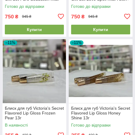
75мл+ lip oil 3.2г
lip oil 3.2г
Готово до відправки
Готово до відправки
750
750
₴
₴
945 ₴
945 ₴
Купити
Купити
–11%
–11%
Блиск для губ Victoria's Secret
Блиск для губ Victoria's Secret
Flavored Lip Gloss Frozen
Flavored Lip Gloss Honey
Pear 13г
Shine 13г
В наявності
Готово до відправки