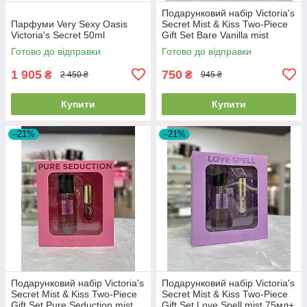
Подарунковий набір Victoria's
Парфуми Very Sexy Oasis
Secret Mist & Kiss Two-Piece
Victoria's Secret 50ml
Gift Set Bare Vanilla mist
75мл+ lip oil 3.2г
Готово до відправки
Готово до відправки
1 905
750
₴
₴
2 450 ₴
945 ₴
Купити
Купити
–21%
–21%
Подарунковий набір Victoria's
Подарунковий набір Victoria's
Secret Mist & Kiss Two-Piece
Secret Mist & Kiss Two-Piece
Gift Set Pure Seduction mist
Gift Set Love Spell mist 75мл+