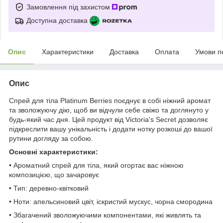
Замовлення під захистом
Доступна доставка
Опис
Характеристики
Доставка
Оплата
Умови п
Опис
Спрей для тіла Platinum Berries поєднує в собі ніжний аромат
та зволожуючу дію, щоб ви відчули себе свіжо та доглянуто у
будь-який час дня. Цей продукт від Victoria's Secret дозволяє
підкреслити вашу унікальність і додати нотку розкоші до вашої
рутини догляду за собою.
Основні характеристики:
• Ароматний спрей для тіла, який огортає вас ніжною
композицією, що зачаровує
• Тип: деревно-квітковий
• Ноти: апельсиновий цвіт, іскристий мускус, чорна смородина
• Збагачений зволожуючими компонентами, які живлять та