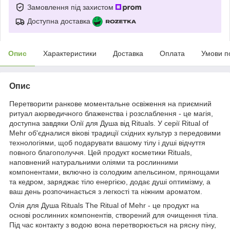
Замовлення під захистом
Доступна доставка
Опис
Характеристики
Доставка
Оплата
Умови п
Опис
Перетворити ранкове моментальне освіження на приємний
ритуал аюрведичного блаженства і розслаблення - це магія,
доступна завдяки Олії для Душа від Rituals. У серії Ritual of
Mehr об'єдналися вікові традиції східних культур з передовими
технологіями, щоб подарувати вашому тілу і душі відчуття
повного благополуччя. Цей продукт косметики Rituals,
наповнений натуральними оліями та рослинними
компонентами, включно із солодким апельсином, прянощами
та кедром, заряджає тіло енергією, додає душі оптимізму, а
ваш день розпочинається з легкості та ніжним ароматом.
Олія для Душа Rituals The Ritual of Mehr - це продукт на
основі рослинних компонентів, створений для очищення тіла.
Під час контакту з водою вона перетворюється на рясну піну,