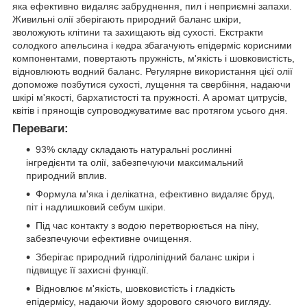
яка ефективно видаляє забруднення, пил і неприємні запахи.
Живильні олії зберігають природний баланс шкіри,
зволожують клітини та захищають від сухості. Екстракти
солодкого апельсина і кедра збагачують епідерміс корисними
компонентами, повертають пружність, м'якість і шовковистість,
відновлюють водний баланс. Регулярне використання цієї олії
допоможе позбутися сухості, лущення та свербіння, надаючи
шкірі м'якості, бархатистості та пружності. А аромат цитрусів,
квітів і прянощів супроводжуватиме вас протягом усього дня.
Переваги:
93% складу складають натуральні рослинні
інгредієнти та олії, забезпечуючи максимальний
природний вплив.
Формула м'яка і делікатна, ефективно видаляє бруд,
піт і надлишковий себум шкіри.
Під час контакту з водою перетворюється на піну,
забезпечуючи ефективне очищення.
Зберігає природний гідроліпідний баланс шкіри і
підвищує її захисні функції.
Відновлює м'якість, шовковистість і гладкість
епідермісу, надаючи йому здорового сяючого вигляду.