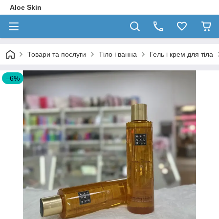
Aloe Skin
Товари та послуги
Тіло і ванна
Гель і крем для тіла
–6%