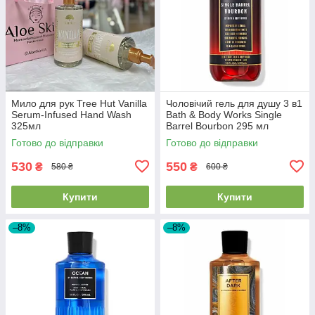
Мило для рук Tree Hut Vanilla
Чоловічий гель для душу 3 в1
Serum-Infused Hand Wash
Bath & Body Works Single
325мл
Barrel Bourbon 295 мл
Готово до відправки
Готово до відправки
530
550
₴
₴
580 ₴
600 ₴
Купити
Купити
–8%
–8%