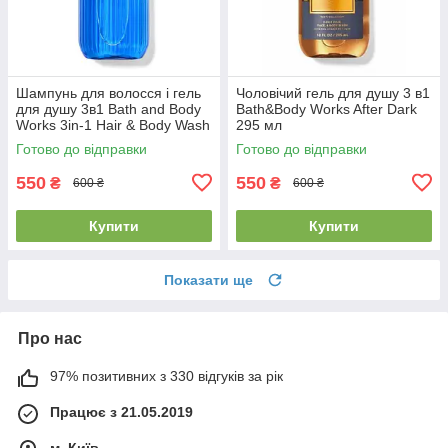
Шампунь для волосся і гель
Чоловічий гель для душу 3 в1
для душу 3в1 Bath and Body
Bath&Body Works After Dark
Works 3in-1 Hair & Body Wash
295 мл
Ocean
Готово до відправки
Готово до відправки
550
550
₴
₴
600 ₴
600 ₴
Купити
Купити
Показати ще
Про нас
97% позитивних з 330 відгуків за рік
Працює з 21.05.2019
м. Київ