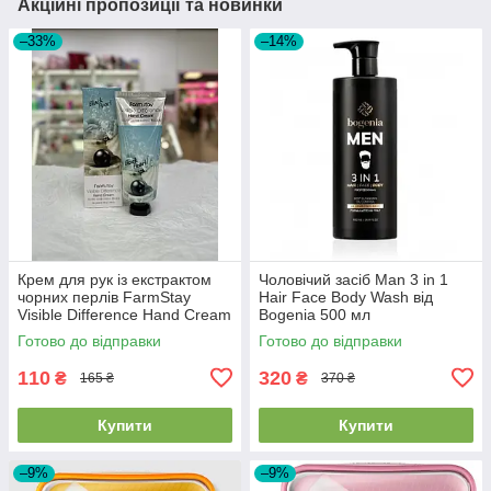
Акційні пропозиції та новинки
–33%
–14%
Крем для рук із екстрактом
Чоловічий засіб Man 3 in 1
чорних перлів FarmStay
Hair Face Body Wash від
Visible Difference Hand Cream
Bogenia 500 мл
Black Pearl 100мл
Готово до відправки
Готово до відправки
110
320
₴
₴
165 ₴
370 ₴
Купити
Купити
–9%
–9%