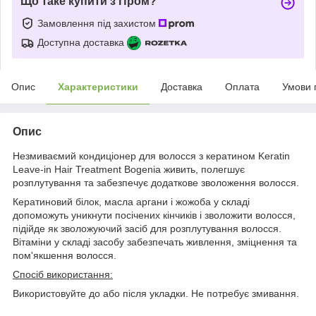
Що таке купити з Пром?
Замовлення під захистом
Доступна доставка
Опис
Характеристики
Доставка
Оплата
Умови 
Опис
Незмиваємий кондиціонер для волосся з кератином Keratin
Leave-in Hair Treatment Bogenia живить, полегшує
розплутування та забезпечує додаткове зволоження волосся.
Кератиновий білок, масла аргани і жожоба у складі
допоможуть уникнути посічених кінчиків і зволожити волосся,
підійде як зволожуючий засіб для розплутування волосся.
Вітаміни у складі засобу забезпечать живлення, зміцнення та
пом'якшення волосся.
Спосіб використання:
Використовуйте до або після укладки. Не потребує змивання.