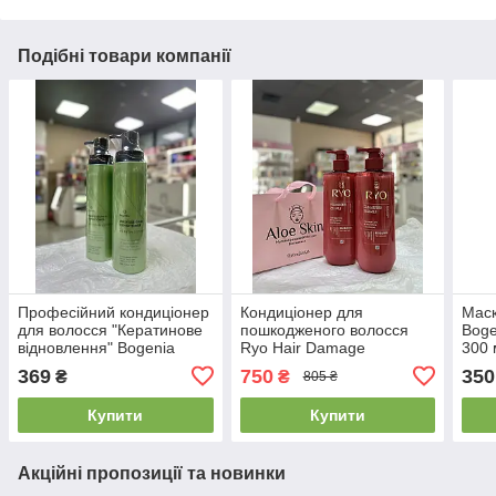
Подібні товари компанії
Професійний кондиціонер
Кондиціонер для
Маск
для волосся "Кератинове
пошкодженого волосся
Boge
відновлення" Bogenia
Ryo Hair Damage
300 
Professional Conditioner
Care&Nourishing
369
750
350
₴
₴
805 ₴
Keratin Recovery 400ml
Conditioner 592мл
Купити
Купити
Акційні пропозиції та новинки