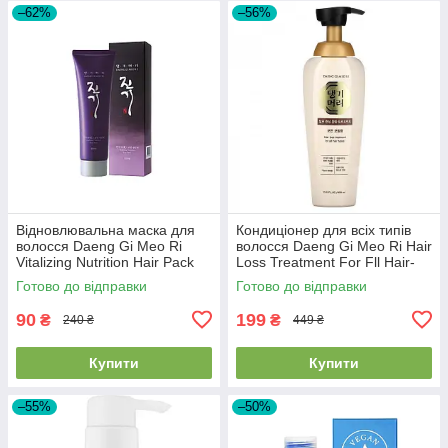
–62%
–56%
Відновлювальна маска для
Кондиціонер для всіх типів
волосся Daeng Gi Meo Ri
волосся Daeng Gi Meo Ri Hair
Vitalizing Nutrition Hair Pack
Loss Treatment For Fll Hair-
120ml EXP28/08/26
Types 400ml
Готово до відправки
Готово до відправки
90
199
₴
₴
240 ₴
449 ₴
Купити
Купити
–55%
–50%