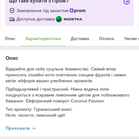
Що таке купити з Пром?
Замовлення під захистом
Доступна доставка
Опис
Характеристики
Доставка
Оплата
Умови 
Опис
Відкрийте для себе суцільне блаженство. Свіжий вітер
приносить спокійні ноти освітлених сонцем фруктів і свіжих
квітів: ейфорія ваших улюблених ароматів.
Підбадьорливий і пристрасний. Ніжна водяна лілія
поєднується з яскравим лимонним цвітом для поблажливого
бажання. Ейфоричний поворот Coconut Passion.
Тип аромату: Гурманський кокос
Ноти: латаття, лимонний цвіт
Приховати