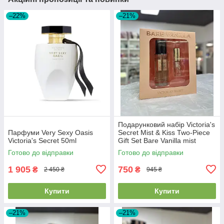
–22%
–21%
Подарунковий набір Victoria's
Парфуми Very Sexy Oasis
Secret Mist & Kiss Two-Piece
Victoria's Secret 50ml
Gift Set Bare Vanilla mist
75мл+ lip oil 3.2г
Готово до відправки
Готово до відправки
1 905
750
₴
₴
2 450 ₴
945 ₴
Купити
Купити
–21%
–21%