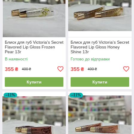
Блиск для губ Victoria's Secret
Блиск для губ Victoria's Secret
Flavored Lip Gloss Frozen
Flavored Lip Gloss Honey
Pear 13г
Shine 13г
В наявності
Готово до відправки
355
355
₴
₴
400 ₴
400 ₴
Купити
Купити
–11%
–11%