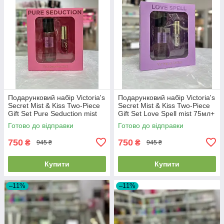
Подарунковий набір Victoria's
Подарунковий набір Victoria's
Secret Mist & Kiss Two-Piece
Secret Mist & Kiss Two-Piece
Gift Set Pure Seduction mist
Gift Set Love Spell mist 75мл+
75мл+ lip oil 3.2г
lip oil 3.2г
Готово до відправки
Готово до відправки
750
750
₴
₴
945 ₴
945 ₴
Купити
Купити
–11%
–11%