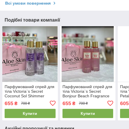
Всі умови повернення
Подібні товари компанії
Парфумований спрей для
Парфумований спрей для
Пар
тіла Victoria`s Secret
тіла Victoria`s Secret
тіла 
Coconut Sol Shimmer
Bonjour Beach Fragrance
Peta
Fragrance Mist 250мл
Mist 250мл
Frag
655
655
605
₴
₴
700 ₴
700 ₴
Купити
Купити
Акційні пропозиції та новинки