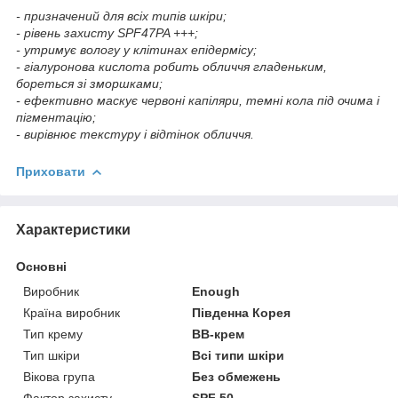
- призначений для всіх типів шкіри;
- рівень захисту SPF47PA +++;
- утримує вологу у клітинах епідермісу;
- гіалуронова кислота робить обличчя гладеньким,
бореться зі зморшками;
- ефективно маскує червоні капіляри, темні кола під очима і
пігментацію;
- вирівнює текстуру і відтінок обличчя.
Приховати
Характеристики
Основні
Виробник
Enough
Країна виробник
Південна Корея
Тип крему
BB-крем
Тип шкіри
Всі типи шкіри
Вікова група
Без обмежень
Фактор захисту
SPF 50