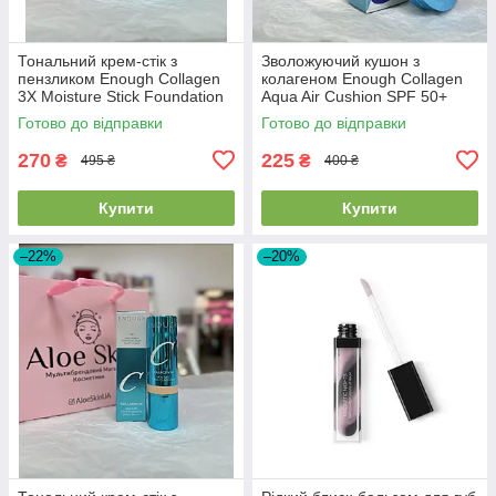
Тональний крем-стік з
Зволожуючий кушон з
пензликом Enough Collagen
колагеном Enough Collagen
3X Moisture Stick Foundation
Aqua Air Cushion SPF 50+
SPF50 + PA++++ #13 Light
PA+++ 15г #13 Light Beige
Готово до відправки
Готово до відправки
Beige 14г
270
225
₴
₴
495 ₴
400 ₴
Купити
Купити
–22%
–20%