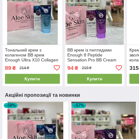
Тональний крем з
BB крем із пептидами
Крем
колагеном BB крем
Enough 8 Peptide
звол
Enough Ultra X10 Collagen
Sensation Pro BB Cream
кола
Pro 50мл EXP 2026/07/24
SPF47 PA++ 50г
Coll
89
94
315
₴
₴
214 ₴
219 ₴
EXP2026/07/24
Mois
Купити
Купити
Акційні пропозиції та новинки
–58%
–57%