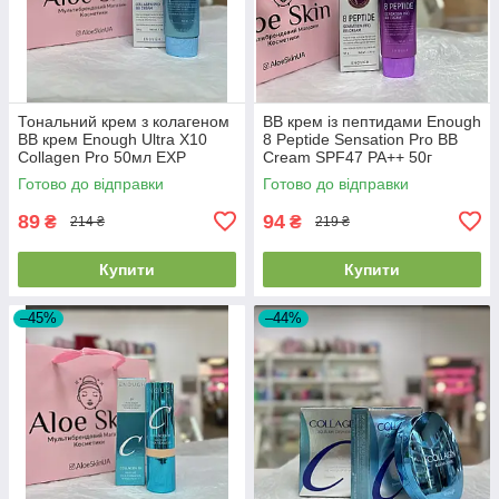
Тональний крем з колагеном
BB крем із пептидами Enough
BB крем Enough Ultra X10
8 Peptide Sensation Pro BB
Collagen Pro 50мл EXP
Cream SPF47 PA++ 50г
2026/07/24
EXP2026/07/24
Готово до відправки
Готово до відправки
89
94
₴
₴
214 ₴
219 ₴
Купити
Купити
–45%
–44%