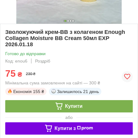
Зволожуючий крем-ВВ з колагеном Enough
Collagen Moisture BB Cream 50мл EXP
2026.01.18
Готово до відправки
Код: enou6
Роздріб
75
₴
230 ₴
Мінімальна сума замовлення на сайті — 300 ₴
Економія
155 ₴
Залишилось
21 день
Купити
або
Купити з