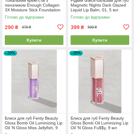
Тональний крем-стік з
Рідкий блиск-бальзам для губ
пензликом Enough Collagen
Magnetic Nights Dark Glazed
3X Moisture Stick Foundation
Liquid Lip Balm, 01, 5 мл
SPF50+PA++++ #21 Natural
Готово до відправки
Готово до відправки
Beige 14г
290
399
₴
₴
370 ₴
500 ₴
Купити
Купити
–20%
–20%
Блиск для губ Fenty Beauty
Блиск для губ Fenty Beauty
Gloss Bomb Oil Luminizing Lip
Gloss Bomb Oil Luminizing Lip
Oil 'N Gloss Miss Jellyfish, 9
Oil 'N Gloss Fu$$y, 9 мл
мл