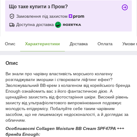
Що таке купити з Пром?
Замовлення під захистом
Доступна доставка
Опис
Характеристики
Доставка
Оплата
Умови 
Опис
Ви знали про чарівну властивість морського колагену
розгладжувати зморшки і створювати ліфтинг ефект?
Зволожувальний BB-крем з колагеном від корейського бренда
Enough ознайомить вас з його фантастичною дією. А
щенадійно захистить від фотостаріння шкіри. Високий рівень
захисту від ультрафіолетового випромінювання подовжує
молодість епідермісу. Побалуйте себе таким чарівним
засобом, що не лишемаскує недосконалості, а й доглядає за
обличчям.
Особливості Collagen Moisture BB Cream SPF47PA +++
бренда Enough: