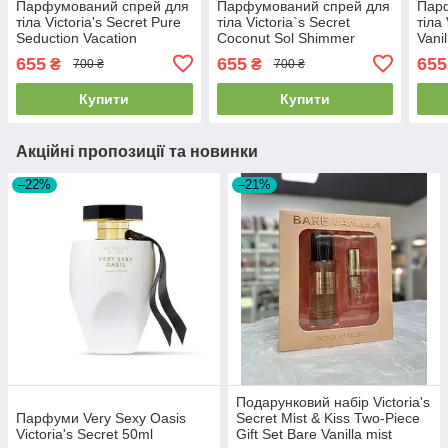
Парфумований спрей для
Парфумований спрей для
Пар
тіла Victoria's Secret Pure
тіла Victoria`s Secret
тіла 
Seduction Vacation
Coconut Sol Shimmer
Vani
Fragrance Mist 250 мл
Fragrance Mist 250мл
250
655
655
655
₴
₴
700 ₴
700 ₴
Купити
Купити
Акційні пропозиції та новинки
–22%
–21%
Подарунковий набір Victoria's
Парфуми Very Sexy Oasis
Secret Mist & Kiss Two-Piece
Victoria's Secret 50ml
Gift Set Bare Vanilla mist