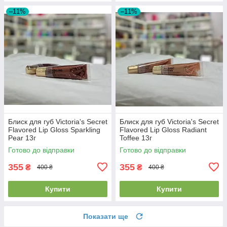
–11%
–11%
Блиск для губ Victoria's Secret
Блиск для губ Victoria's Secret
Flavored Lip Gloss Sparkling
Flavored Lip Gloss Radiant
Pear 13г
Toffee 13г
Готово до відправки
Готово до відправки
355
355
₴
₴
400 ₴
400 ₴
Купити
Купити
Показати ще