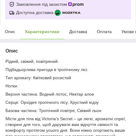
Замовлення під захистом
Доступна доставка
Опис
Характеристики
Доставка
Оплата
Умови 
Опис
Рідкий, свіжий, повітряний.
Підбадьорлива пригода в тропічному лісі.
Тип аромату: Квітковий росистий
Нотки:
Верхня частина: Водний лотос, Нектар алое
Серце: Орхідея тропічного лісу, Хрусткий юдзу
Базова частина: Тропічний повітря, Свіжий льон
Місти для тіла від Victoria's Secret – це легкі, ароматні спреї,
створені для того, щоб дарувати вам відчуття свіжості та
комфорту протягом усього дня. Вони ніжно огортають ваше
тіло вишуканими ароматами, що залишають приємний