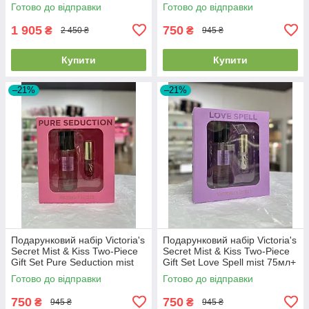
75мл+ lip oil 3.2г
Готово до відправки
Готово до відправки
1 905
750
₴
₴
2 450 ₴
945 ₴
Купити
Купити
–21%
–21%
Подарунковий набір Victoria's
Подарунковий набір Victoria's
Secret Mist & Kiss Two-Piece
Secret Mist & Kiss Two-Piece
Gift Set Pure Seduction mist
Gift Set Love Spell mist 75мл+
75мл+ lip oil 3.2г
lip oil 3.2г
Готово до відправки
Готово до відправки
750
750
₴
₴
945 ₴
945 ₴