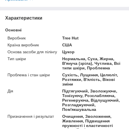
Характеристики
Основні
Виробник
Tree Hut
Країна виробник
США
Основа засоби для пілінгу
Цукор
Тип шкіри
Нормальна, Суха, Жирна,
В'януча (зріла), Чутлива, Всі
типи шкіри, Проблемна
Проблема і стан шкіри
Сухість, Лущення, Целюліт,
Розтяжки, В'ялість, Вікові
зміни
Дія
Підтягуючий, Зволожуюче,
Тонізуючу, Розслабляюча,
Регенеруюча, Відлущуючий,
Розгладжуючий,
Пом'якшувальна
Призначення і результат
Очищення, Зволоження,
Живлення, Підвищення
пружності і еластичності