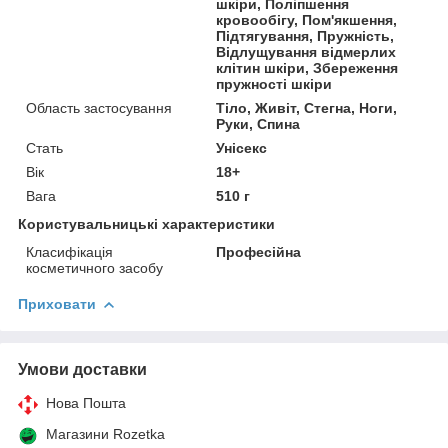
шкіри, Поліпшення
кровообігу, Пом'якшення,
Підтягування, Пружність,
Відлущування відмерлих
клітин шкіри, Збереження
пружності шкіри
Область застосування
Тіло, Живіт, Стегна, Ноги,
Руки, Спина
Стать
Унісекс
Вік
18+
Вага
510 г
Користувальницькі характеристики
Класифікація
Професійна
косметичного засобу
Приховати
Умови доставки
Нова Пошта
Магазини Rozetka