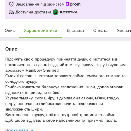
Замовлення під захистом
Доступна доставка
Опис
Характеристики
Доставка
Оплата
Умови 
Опис
Підсиліть свою процедуру прийняття душу, очиститеся від
накопиченого за день і відкрийте м'яку, сяючу шкіру із чудовим
ароматом Rainbow Sherbet!
Смачні ласощі з нотками терпкого лайма, смачного лимона та
солодкого цукру.
Глибоко живить та балансує зволоження шкіри, допомагаючи
відновити її природне сяйво.
Усуває тьмяну, суху шкіру, відкриваючи сяючу, м'яку, гладку
шкіру, одночасно глибоко живлячи та відновлюючи
зволоженість шкіри.
Виготовлено з цукру, олії ши, цукрової тростини та лайма,
щоб шкіра відчувала себе наповненою та приємно пахла.
Приховати