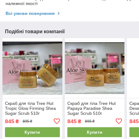
належної якості
Всі умови повернення
Подібні товари компанії
Скраб для тіла Tree Hut
Скраб для тіла Tree Hut
Скра
Tropic Glow Firming Shea
Papaya Paradise Shea
Dese
Sugar Scrub 510г
Sugar Scrub 510г
Scru
845
845
845
₴
₴
895 ₴
895 ₴
Купити
Купити