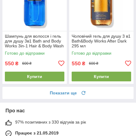
Шампунь для волосся і гель
Чоловічий гель для душу 3 в1
для душу 3в1 Bath and Body
Bath&Body Works After Dark
Works 3in-1 Hair & Body Wash
295 мл
Ocean
Готово до відправки
Готово до відправки
550
550
₴
₴
600 ₴
600 ₴
Купити
Купити
Показати ще
Про нас
97% позитивних з 330 відгуків за рік
Працює з 21.05.2019