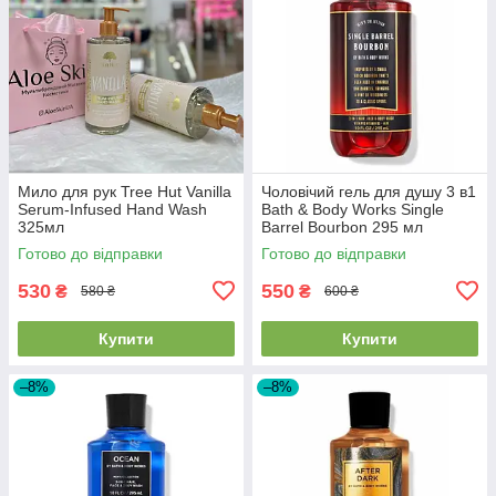
Мило для рук Tree Hut Vanilla
Чоловічий гель для душу 3 в1
Serum-Infused Hand Wash
Bath & Body Works Single
325мл
Barrel Bourbon 295 мл
Готово до відправки
Готово до відправки
530
550
₴
₴
580 ₴
600 ₴
Купити
Купити
–8%
–8%