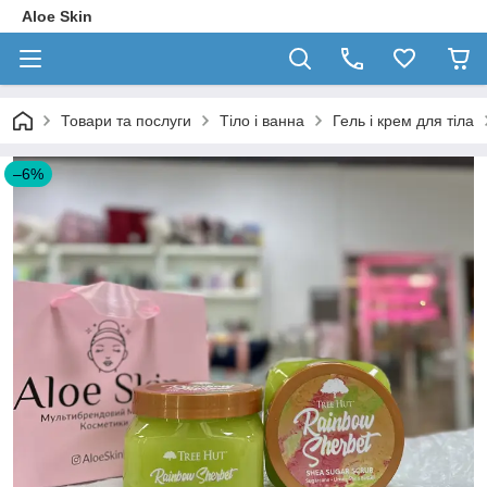
Aloe Skin
Товари та послуги
Тіло і ванна
Гель і крем для тіла
–6%