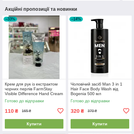
Акційні пропозиції та новинки
–33%
–14%
Крем для рук із екстрактом
Чоловічий засіб Man 3 in 1
чорних перлів FarmStay
Hair Face Body Wash від
Visible Difference Hand Cream
Bogenia 500 мл
Black Pearl 100мл
Готово до відправки
Готово до відправки
110
320
₴
₴
165 ₴
370 ₴
Купити
Купити