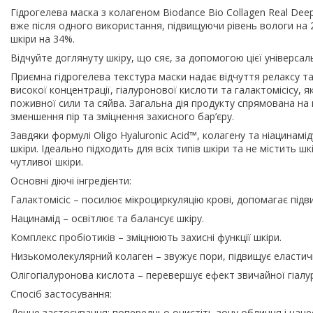
Гідрогелева маска з колагеном Biodance Bio Collagen Real Dee
вже після одного використання, підвищуючи рівень вологи на
шкіри на 34%.
Відчуйте доглянуту шкіру, що сяє, за допомогою цієї універсал
Приємна гідрогелева текстура маски надає відчуття релаксу та
високої концентрації, гіалуронової кислоти та галактомісісу, я
поживної сили та сяйва. Загальна дія продукту спрямована на
зменшення пір та зміцнення захисного бар’єру.
Завдяки формулі Oligo Hyaluronic Acid™, колагену та ніацинам
шкіри. Ідеально підходить для всіх типів шкіри та не містить ш
чутливої ​​шкіри.
Основні діючі інгредієнти:
Галактомісіс – посилює мікроциркуляцію крові, допомагає під
Нацинамід – освітлює та балансує шкіру.
Комплекс пробіотиків – зміцнюють захисні функції шкіри.
Низькомолекулярний колаген – звужує пори, підвищує еластичн
Олігогіалуронова кислота – перевершує ефект звичайної гіалу
Спосіб застосування:
Денне застосування: попередньо очистіть зону обличчя і нанес