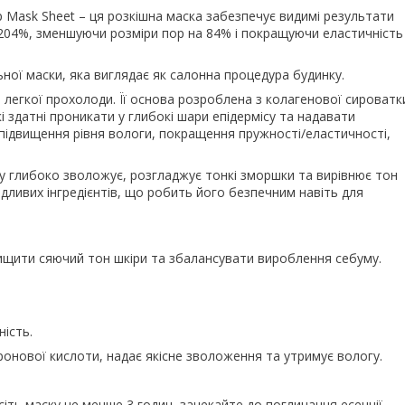
p Mask Sheet – ця розкішна маска забезпечує видимі результати
 204%, зменшуючи розміри пор на 84% і покращуючи еластичність
ьної маски, яка виглядає як салонна процедура будинку.
 легкої прохолоди. Її основа розроблена з колагенової сироватк
кі здатні проникати у глибокі шари епідермісу та надавати
 підвищення рівня вологи, покращення пружності/еластичності,
іду глибоко зволожує, розгладжує тонкі зморшки та вирівнює тон
кідливих інгредієнтів, що робить його безпечним навіть для
вищити сяючий тон шкіри та збалансувати вироблення себуму.
ість.
ронової кислоти, надає якісне зволоження та утримує вологу.
іть маску не менше 3 годин, зачекайте до поглинання есенції