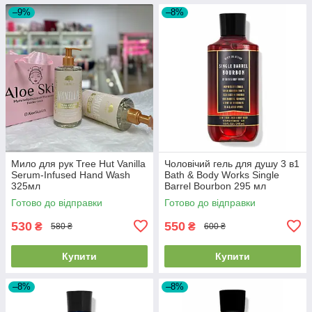
–9%
–8%
Мило для рук Tree Hut Vanilla
Чоловічий гель для душу 3 в1
Serum-Infused Hand Wash
Bath & Body Works Single
325мл
Barrel Bourbon 295 мл
Готово до відправки
Готово до відправки
530
550
₴
₴
580 ₴
600 ₴
Купити
Купити
–8%
–8%