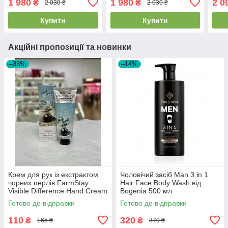
1 980
1 980
2 0
₴
₴
2 030 ₴
2 030 ₴
Купити
Купити
Акційні пропозиції та новинки
–33%
–14%
Крем для рук із екстрактом
Чоловічий засіб Man 3 in 1
чорних перлів FarmStay
Hair Face Body Wash від
Visible Difference Hand Cream
Bogenia 500 мл
Black Pearl 100мл
Готово до відправки
Готово до відправки
110
320
₴
₴
165 ₴
370 ₴