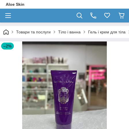
Aloe Skin
Товари та послуги
Тіло і ванна
Гель і крем для тіла
–2%