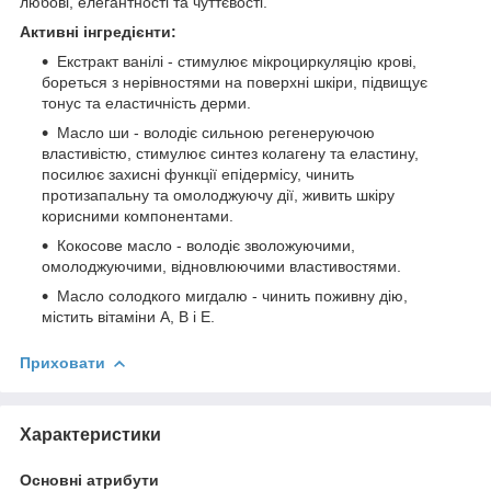
любові, елегантності та чуттєвості.
Активні інгредієнти:
Екстракт ванілі - стимулює мікроциркуляцію крові,
бореться з нерівностями на поверхні шкіри, підвищує
тонус та еластичність дерми.
Масло ши - володіє сильною регенеруючою
властивістю, стимулює синтез колагену та еластину,
посилює захисні функції епідермісу, чинить
протизапальну та омолоджуючу дії, живить шкіру
корисними компонентами.
Кокосове масло - володіє зволожуючими,
омолоджуючими, відновлюючими властивостями.
Масло солодкого мигдалю - чинить поживну дію,
містить вітаміни А, В і Е.
Приховати
Характеристики
Основні атрибути