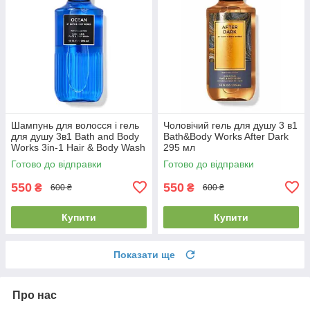
Шампунь для волосся і гель
Чоловічий гель для душу 3 в1
для душу 3в1 Bath and Body
Bath&Body Works After Dark
Works 3in-1 Hair & Body Wash
295 мл
Ocean
Готово до відправки
Готово до відправки
550
550
₴
₴
600 ₴
600 ₴
Купити
Купити
Показати ще
Про нас