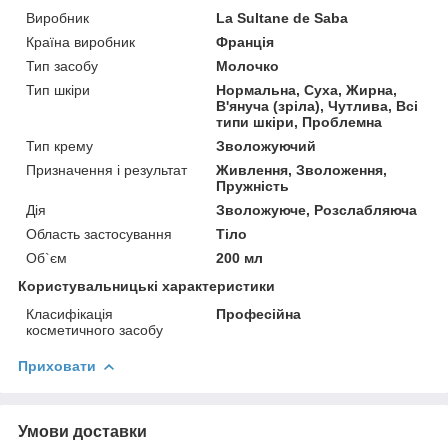
Виробник
La Sultane de Saba
Країна виробник
Франція
Тип засобу
Молочко
Тип шкіри
Нормальна, Суха, Жирна,
В'януча (зріла), Чутлива, Всі
типи шкіри, Проблемна
Тип крему
Зволожуючий
Призначення і результат
Живлення, Зволоження,
Пружність
Дія
Зволожуюче, Розслабляюча
Область застосування
Тіло
Об`єм
200 мл
Користувальницькі характеристики
Класифікація
Професійна
косметичного засобу
Приховати
Умови доставки