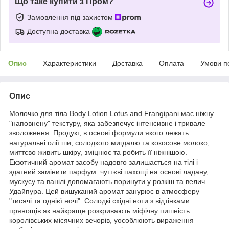
Що таке купити з Пром?
Замовлення під захистом
Доступна доставка
Опис
Характеристики
Доставка
Оплата
Умови п
Опис
Молочко для тіла Body Lotion Lotus and Frangipani має ніжну
"наповнену" текстуру, яка забезпечує інтенсивне і тривале
зволоження. Продукт, в основі формули якого лежать
натуральні олії ши, солодкого мигдалю та кокосове молоко,
миттєво живить шкіру, зміцнює та робить її ніжнішою.
Екзотичний аромат засобу надовго залишається на тілі і
здатний замінити парфум: чуттєві пахощі на основі ладану,
мускусу та ванілі допомагають поринути у розкіш та велич
Удайпура. Цей вишуканий аромат занурює в атмосферу
"тисячі та однієї ночі". Солодкі східні ноти з відтінками
прянощів як найкраще розкривають міфічну пишність
королівських місячних вечорів, уособлюють вираження