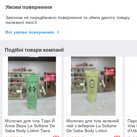
Умови повернення
Законом не передбачено повернення та обмін даного товару
належної якості
Всі умови повернення
Подібні товари компанії
Молочко для тіла Тіарі Й
Молочко для тіла зелений
Пар
Алое Вера La Sultane De
чай з імбиром La Sultane
тіла
Saba Body Lotion Tiara
De Saba Body Lotion
d'Ud
Flowers & Aloe Vera 200мл
Ginger Green Tea 200мл
Body